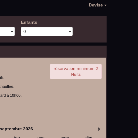
Devise
Enfants
réservation minimum 2
Nuits
fi.
 chauffée.
tard à 10h00.
septembre 2026
jeu.
ven.
sam.
dim.