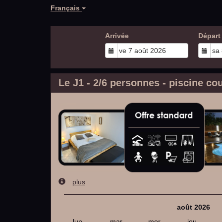
Français
Arrivée
Départ
Le J1 - 2/6 personnes - piscine co
plus
août 2026
lun.
mar.
mer.
jeu.