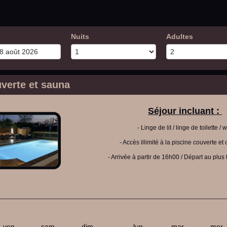
Nuits
Adultes
uverte et sauna
Séjour incluant :
- Linge de lit / linge de toilette / wi
- Accès illimité à la piscine couverte et
- Arrivée à partir de 16h00 /
Départ au plus 
ven.
sam.
dim.
lun.
mar.
mer.