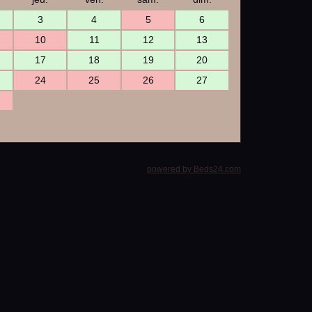
3
4
5
6
10
11
12
13
17
18
19
20
24
25
26
27
powered by Beds24.com