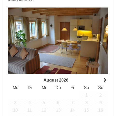
Previous
Next
August 2026
Mo
Di
Mi
Do
Fr
Sa
So
1
2
3
4
5
6
7
8
9
10
11
12
13
14
15
16