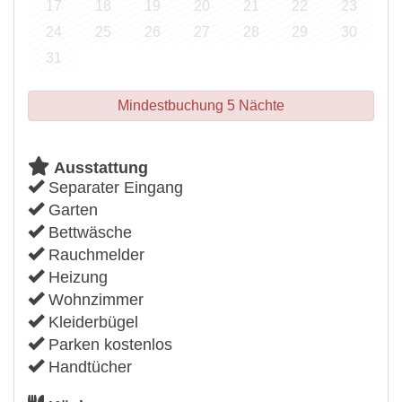
17
18
19
20
21
22
23
24
25
26
27
28
29
30
31
Mindestbuchung 5 Nächte
Ausstattung
Separater Eingang
Garten
Bettwäsche
Rauchmelder
Heizung
Wohnzimmer
Kleiderbügel
Parken kostenlos
Handtücher