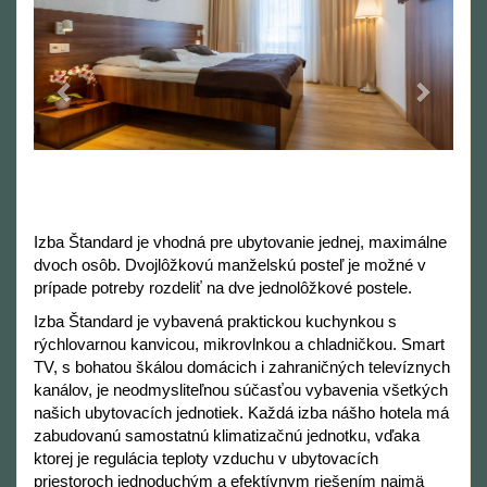
Izba Štandard je vhodná pre ubytovanie jednej, maximálne
dvoch osôb. Dvojlôžkovú manželskú posteľ je možné v
prípade potreby rozdeliť na dve jednolôžkové postele.
Izba Štandard je vybavená praktickou kuchynkou s
rýchlovarnou kanvicou, mikrovlnkou a chladničkou. Smart
TV, s bohatou škálou domácich i zahraničných televíznych
kanálov, je neodmysliteľnou súčasťou vybavenia všetkých
našich ubytovacích jednotiek. Každá izba nášho hotela má
zabudovanú samostatnú klimatizačnú jednotku, vďaka
ktorej je regulácia teploty vzduchu v ubytovacích
priestoroch jednoduchým a efektívnym riešením najmä