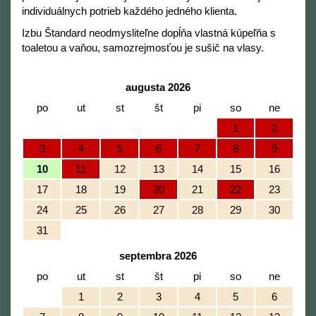
individuálnych potrieb každého jedného klienta.
Izbu Štandard neodmysliteľne dopĺňa vlastná kúpeľňa s
toaletou a vaňou, samozrejmosťou je sušič na vlasy.
augusta 2026
po
ut
st
št
pi
so
ne
1
2
3
4
5
6
7
8
9
10
11
12
13
14
15
16
17
18
19
20
21
22
23
24
25
26
27
28
29
30
31
septembra 2026
po
ut
st
št
pi
so
ne
1
2
3
4
5
6