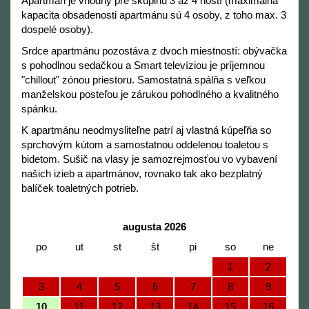
Apartmán je vhodný pre skupinu 3 až 4 hostí (maximálna
kapacita obsadenosti apartmánu sú 4 osoby, z toho max. 3
dospelé osoby).
Srdce apartmánu pozostáva z dvoch miestností: obývačka
s pohodlnou sedačkou a Smart televíziou je príjemnou
"chillout" zónou priestoru. Samostatná spálňa s veľkou
manželskou posteľou je zárukou pohodlného a kvalitného
spánku.
K apartmánu neodmysliteľne patrí aj vlastná kúpeľňa so
sprchovým kútom a samostatnou oddelenou toaletou s
bidetom. Sušič na vlasy je samozrejmosťou vo vybavení
našich izieb a apartmánov, rovnako tak ako bezplatný
balíček toaletných potrieb.
augusta 2026
po
ut
st
št
pi
so
ne
1
2
3
4
5
6
7
8
9
10
11
12
13
14
15
16