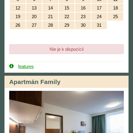
12
13
14
15
16
17
18
19
20
21
22
23
24
25
26
27
28
29
30
31
Nie je k dispozícií
features
Apartmán Family
Previous
Next