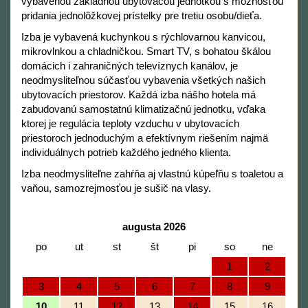
vybavenou základnou ubytovacou jednotkou s možnosťou
pridania jednolôžkovej prístelky pre tretiu osobu/dieťa.
Izba je vybavená kuchynkou s rýchlovarnou kanvicou,
mikrovlnkou a chladničkou. Smart TV, s bohatou škálou
domácich i zahraničných televíznych kanálov, je
neodmysliteľnou súčasťou vybavenia všetkých našich
ubytovacích priestorov. Každá izba nášho hotela má
zabudovanú samostatnú klimatizačnú jednotku, vďaka
ktorej je regulácia teploty vzduchu v ubytovacích
priestoroch jednoduchým a efektívnym riešením najmä
individuálnych potrieb každého jedného klienta.
Izba neodmysliteľne zahŕňa aj vlastnú kúpeľňu s toaletou a
vaňou, samozrejmosťou je sušič na vlasy.
augusta 2026
po
ut
st
št
pi
so
ne
1
2
3
4
5
6
7
8
9
10
11
12
13
14
15
16