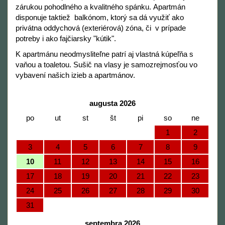
zárukou pohodlného a kvalitného spánku. Apartmán
disponuje taktiež balkónom, ktorý sa dá využiť ako
privátna oddychová (exteriérová) zóna, či v prípade
potreby i ako fajčiarsky "kútik".
K apartmánu neodmysliteľne patrí aj vlastná kúpeľňa s
vaňou a toaletou. Sušič na vlasy je samozrejmosťou vo
vybavení našich izieb a apartmánov.
augusta 2026
po
ut
st
št
pi
so
ne
1
2
3
4
5
6
7
8
9
10
11
12
13
14
15
16
17
18
19
20
21
22
23
24
25
26
27
28
29
30
31
septembra 2026