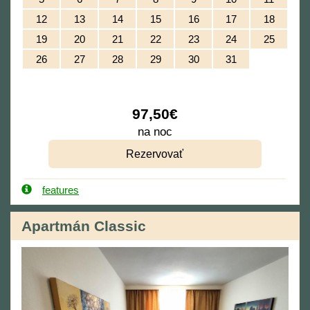
12
13
14
15
16
17
18
19
20
21
22
23
24
25
26
27
28
29
30
31
97
,50
€
na noc
features
Apartmán Classic
Previous
Next