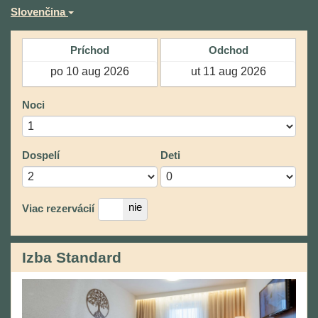
Slovenčina
Príchod
Odchod
Noci
Dospelí
Deti
áno
nie
Viac rezervácií
Izba Standard
Previous
Next