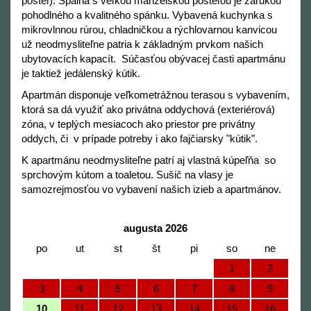
posteľ). Spálňa s veľkou manželskou posteľou je zárukou
pohodlného a kvalitného spánku. Vybavená kuchynka s
mikrovlnnou rúrou, chladničkou a rýchlovarnou kanvicou
už neodmysliteľne patria k základným prvkom našich
ubytovacích kapacít. Súčasťou obývacej časti apartmánu
je taktiež jedálenský kútik.
Apartmán disponuje veľkometrážnou terasou s vybavením,
ktorá sa dá využiť ako privátna oddychová (exteriérová)
zóna, v teplých mesiacoch ako priestor pre privátny
oddych, či v prípade potreby i ako fajčiarsky "kútik".
K apartmánu neodmysliteľne patrí aj vlastná kúpeľňa so
sprchovým kútom a toaletou. Sušič na vlasy je
samozrejmosťou vo vybavení našich izieb a apartmánov.
augusta 2026
po
ut
st
št
pi
so
ne
1
2
3
4
5
6
7
8
9
10
11
12
13
14
15
16