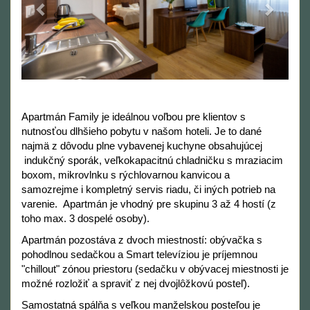
Apartmán Family je ideálnou voľbou pre klientov s
nutnosťou dlhšieho pobytu v našom hoteli. Je to dané
najmä z dôvodu plne vybavenej kuchyne obsahujúcej
indukčný sporák, veľkokapacitnú chladničku s mraziacim
boxom, mikrovlnku s rýchlovarnou kanvicou a
samozrejme i kompletný servis riadu, či iných potrieb na
varenie. Apartmán je vhodný pre skupinu 3 až 4 hostí (z
toho max. 3 dospelé osoby).
Apartmán pozostáva z dvoch miestností: obývačka s
pohodlnou sedačkou a Smart televíziou je príjemnou
"chillout" zónou priestoru (sedačku v obývacej miestnosti je
možné rozložiť a spraviť z nej dvojlôžkovú posteľ).
Samostatná spálňa s veľkou manželskou posteľou je