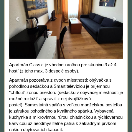
Apartmán Classic je vhodnou voľbou pre skupinu 3 až 4
hostí (z toho max. 3 dospelé osoby).
Apartmán pozostáva z dvoch miestností: obývačka s
pohodlnou sedačkou a Smart televíziou je príjemnou
“chillout” zónou priestoru (sedačku v obývacej miestnosti je
možné rozložiť a spraviť z nej dvojlôžkovú
posteľ). Samostatná spálňa s veľkou manželskou posteľou
je zárukou pohodlného a kvalitného spánku. Vybavená
kuchynka s mikrovlnnou rúrou, chladničkou a rýchlovarnou
kanvicou už neodmysliteľne patria k základným prvkom
našich ubytovacích kapacít.