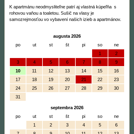
K apartmánu neodmysliteľne patrí aj vlastná kúpeľňa s
rohovou vaňou a toaletou. Sušič na vlasy je
samozrejmosťou vo vybavení našich izieb a apartmánov.
augusta 2026
po
ut
st
št
pi
so
ne
1
2
3
4
5
6
7
8
9
10
11
12
13
14
15
16
17
18
19
20
21
22
23
24
25
26
27
28
29
30
31
septembra 2026
po
ut
st
št
pi
so
ne
1
2
3
4
5
6
7
8
9
10
11
12
13