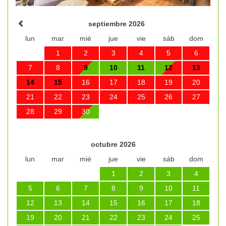
septiembre 2026
lun
mar
mié
jue
vie
sáb
dom
1
2
3
4
5
6
7
8
9
10
11
12
13
14
15
16
17
18
19
20
21
22
23
24
25
26
27
28
29
30
octubre 2026
lun
mar
mié
jue
vie
sáb
dom
1
2
3
4
5
6
7
8
9
10
11
12
13
14
15
16
17
18
19
20
21
22
23
24
25