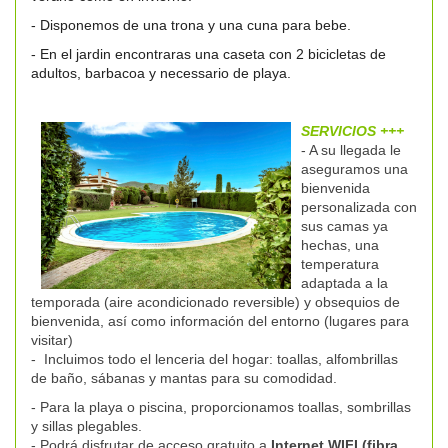
- Disponemos de una trona y una cuna para bebe.
- En el jardin encontraras una caseta con 2 bicicletas de
adultos, barbacoa y necessario de playa.
SERVICIOS +++
- A su llegada le
aseguramos una
bienvenida
personalizada con
sus camas ya
hechas, una
temperatura
adaptada a la
temporada (aire acondicionado reversible) y obsequios de
bienvenida, así como información del entorno (lugares para
visitar)
-
Incluimos todo el lenceria del hogar: toallas, alfombrillas
de baño, sábanas y mantas para su comodidad.
- Para la playa o piscina, proporcionamos toallas, sombrillas
y sillas plegables.
- Podrá disfrutar de acceso gratuito a
Internet WIFI (fibra