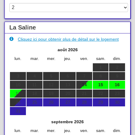
La Saline
Cliquez ici pour obtenir plus de détail sur le logement
août 2026
lun.
mar.
mer.
jeu.
ven.
sam.
dim.
1
2
3
4
5
6
7
8
9
10
11
12
13
14
15
16
17
18
19
20
21
22
23
24
25
26
27
28
29
30
31
septembre 2026
lun.
mar.
mer.
jeu.
ven.
sam.
dim.