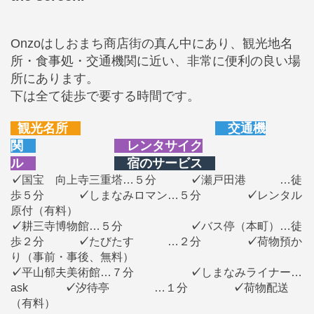
Onzoはしおまち商店街の真ん中にあり、観光地名
所・食事処・交通機関に近い、非常に便利の良い場
所にあります。
下は全て徒歩で要する時間です。
観光名所
交通機
関
レンタサイク
ル
宿のサービス
✓
国宝 向上寺三重塔…５分
✓
瀬戸田港 …徒
歩５分
✓
しまなみロマン…５分
✓
レンタル
原付（有料）
✓
耕三寺博物館…５分
✓
バス停（本町）…徒
歩２分
✓
たびたす …２分
✓
荷物預か
り（事前・事後、無料）
✓
平山郁夫美術館…７分
✓
しまなみライナー…
ask
✓
汐待亭 …１分
✓
荷物配送
（有料）