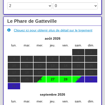
Le Phare de Gatteville
Cliquez ici pour obtenir plus de détail sur le logement
août 2026
lun.
mar.
mer.
jeu.
ven.
sam.
dim.
1
2
3
4
5
6
7
8
9
10
11
12
13
14
15
16
17
18
19
20
21
22
23
24
25
26
27
28
29
30
31
septembre 2026
lun.
mar.
mer.
jeu.
ven.
sam.
dim.