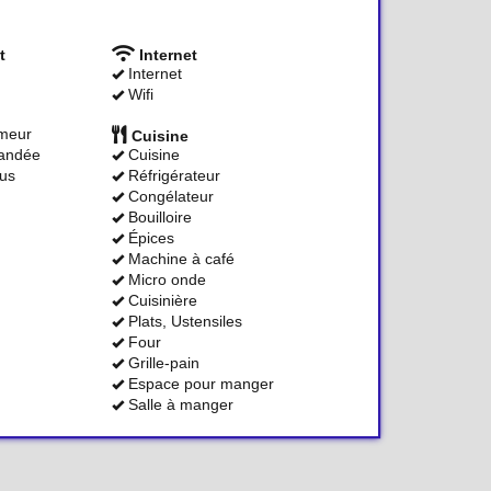
t
Internet
Internet
Wifi
umeur
Cuisine
andée
Cuisine
us
Réfrigérateur
Congélateur
Bouilloire
Épices
Machine à café
Micro onde
Cuisinière
Plats, Ustensiles
Four
Grille-pain
Espace pour manger
Salle à manger