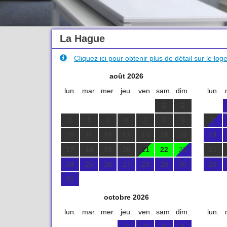
La Hague
Cliquez ici pour obtenir plus de détail sur le lo
août 2026
lun.
mar.
mer.
jeu.
ven.
sam.
dim.
lun.
1
2
3
4
5
6
7
8
9
7
10
11
12
13
14
15
16
14
17
18
19
20
21
22
23
21
24
25
26
27
28
29
30
28
31
octobre 2026
lun.
mar.
mer.
jeu.
ven.
sam.
dim.
lun.
1
2
3
4