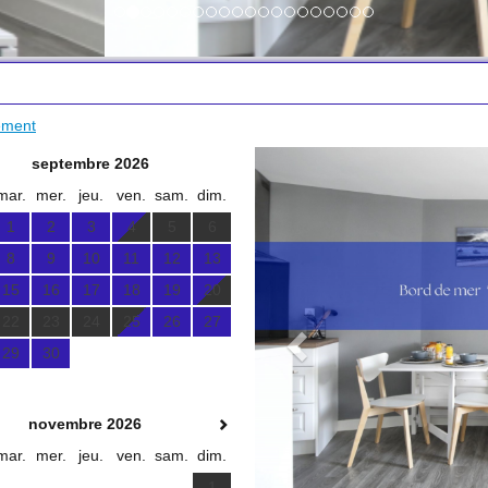
gement
Previous
septembre 2026
mar.
mer.
jeu.
ven.
sam.
dim.
1
2
3
4
5
6
8
9
10
11
12
13
15
16
17
18
19
20
22
23
24
25
26
27
29
30
novembre 2026
mar.
mer.
jeu.
ven.
sam.
dim.
1