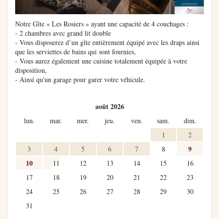
Notre Gîte « Les Rosiers » ayant une capacité de 4 couchages :
- 2 chambres avec grand lit double
- Vous disposerez d’un gîte entièrement équipé avec les draps ainsi
que les serviettes de bains qui sont fournies,
- Vous aurez également une cuisine totalement équipée à votre
disposition,
- Ainsi qu'un garage pour garer votre véhicule.
août 2026
lun.
mar.
mer.
jeu.
ven.
sam.
dim.
1
2
9
3
4
5
6
7
8
10
11
12
13
14
15
16
17
18
19
20
21
22
23
24
25
26
27
28
29
30
31