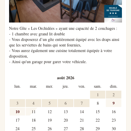
Notre Gîte « Les Orchidées » ayant une capacité de 2 couchages :
- 1 chambre avec grand lit double
- Vous disposerez d’un gîte entièrement équipé avec les draps ainsi
que les serviettes de bains qui sont fournies,
- Vous aurez également une cuisine totalement équipée à votre
disposition,
- Ainsi qu'un garage pour garer votre véhicule.
août 2026
lun.
mar.
mer.
jeu.
ven.
sam.
dim.
1
2
9
3
4
5
6
7
8
10
11
12
13
14
15
16
17
18
19
20
21
22
23
24
25
26
27
28
29
30