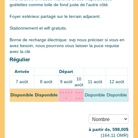
goélettes comme toile de fond juste de l'autre côté.
Foyer extérieur partagé sur le terrain adjacent.
Stationnement et wifi gratuits.
Borne de recharge électrique: svp nous préciser si vous en
avez besoin, nous pourrons vous laisser la puce requise
avec la clé.
Régulier
Arrivée
Départ
10
13
7 août
8 août
9 août
11 août
12 août
août
août
- - - - -
- - -
- - -
Disponible
Disponible
Disponible
Disponible
-
- - -
- - -
à partir de‚
598
,00
$
(
164
,11
OMR
)