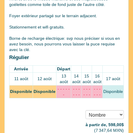
goélettes comme toile de fond juste de l'autre côté.
Foyer extérieur partagé sur le terrain adjacent.
Stationnement et wifi gratuits.
Borne de recharge électrique: svp nous préciser si vous en
avez besoin, nous pourrons vous laisser la puce requise
avec la clé.
Régulier
Arrivée
Départ
13
14
15
16
11 août
12 août
17 août
août
août
août
août
- - - - -
- - -
- - -
- - -
Disponible
Disponible
Disponible
-
- - -
- - -
- - -
à partir de‚
598
,00
$
(
7 347
,64
MXN
)