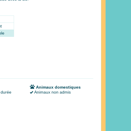
t
ble
Animaux domestiques
 durée
Animaux non admis