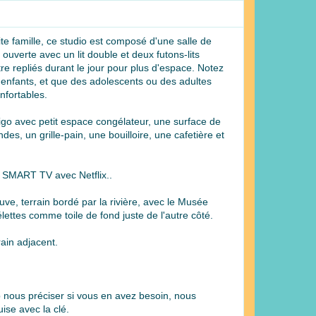
te famille, ce studio est composé d'une salle de
ouverte avec un lit double et deux futons-lits
tre repliés durant le jour pour plus d'espace. Notez
s enfants, et que des adolescents ou des adultes
onfortables.
igo avec petit espace congélateur, une surface de
es, un grille-pain, une bouilloire, une cafetière et
 SMART TV avec Netflix..
uve, terrain bordé par la rivière, avec le Musée
ettes comme toile de fond juste de l'autre côté.
rain adjacent.
 nous préciser si vous en avez besoin, nous
ise avec la clé.