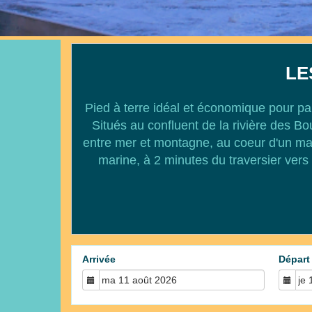
LE
Pied à terre idéal et économique pour par
Situés au confluent de la rivière des 
entre mer et montagne, au coeur d'un mag
marine, à 2 minutes du traversier vers
Arrivée
Départ