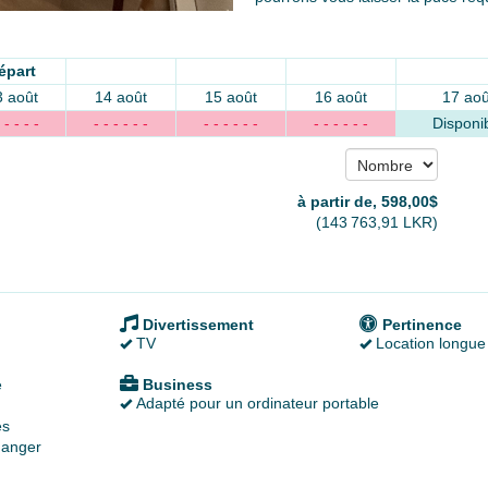
épart
3 août
14 août
15 août
16 août
17 aoû
 - - - -
- - - - - -
- - - - - -
- - - - - -
Disponi
à partir de‚
598
,00
$
(
143 763
,91
LKR
)
Divertissement
Pertinence
TV
Location longue
é
Business
Adapté pour un ordinateur portable
es
anger