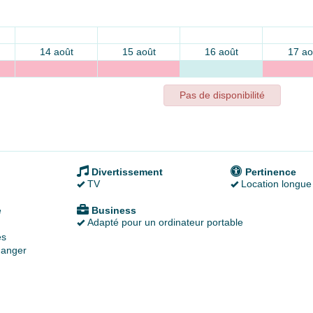
14 août
15 août
16 août
17 ao
Pas de disponibilité
Divertissement
Pertinence
TV
Location longue
é
Business
Adapté pour un ordinateur portable
es
anger