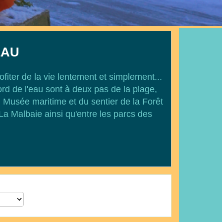
EAU
fiter de la vie lentement et simplement...
ord de l'eau sont à deux pas de la plage,
 Musée maritime et du sentier de la Forêt
La Malbaie ainsi qu'entre les parcs des