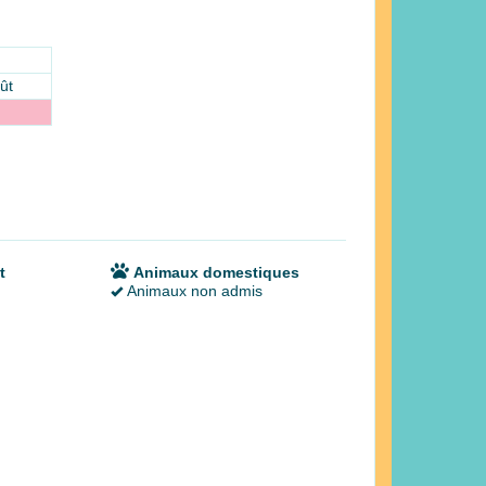
ût
t
Animaux domestiques
Animaux non admis