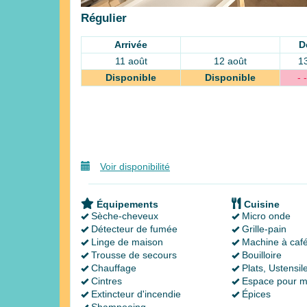
Régulier
Arrivée
D
11 août
12 août
1
Disponible
Disponible
- -
Voir disponibilité
Équipements
Cuisine
Sèche-cheveux
Micro onde
Détecteur de fumée
Grille-pain
Linge de maison
Machine à caf
Trousse de secours
Bouilloire
Chauffage
Plats, Ustensil
Cintres
Espace pour m
Extincteur d'incendie
Épices
Shampooing