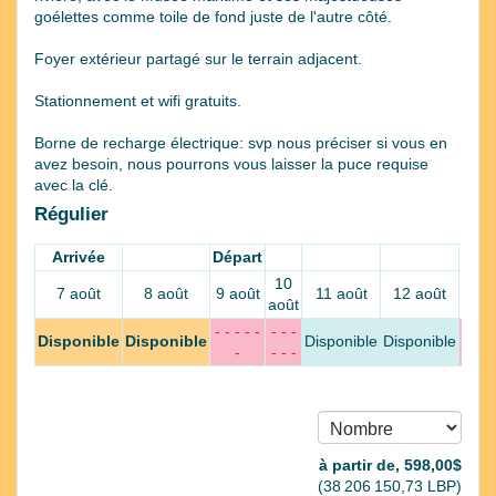
goélettes comme toile de fond juste de l'autre côté.
Foyer extérieur partagé sur le terrain adjacent.
Stationnement et wifi gratuits.
Borne de recharge électrique: svp nous préciser si vous en
avez besoin, nous pourrons vous laisser la puce requise
avec la clé.
Régulier
Arrivée
Départ
10
13
7 août
8 août
9 août
11 août
12 août
août
août
- - - - -
- - -
- - -
Disponible
Disponible
Disponible
Disponible
-
- - -
- - -
à partir de‚
598
,00
$
(
38 206 150
,73
LBP
)