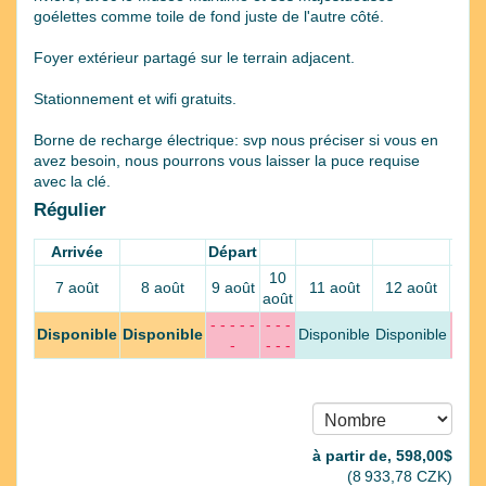
goélettes comme toile de fond juste de l'autre côté.
Foyer extérieur partagé sur le terrain adjacent.
Stationnement et wifi gratuits.
Borne de recharge électrique: svp nous préciser si vous en
avez besoin, nous pourrons vous laisser la puce requise
avec la clé.
Régulier
Arrivée
Départ
10
13
7 août
8 août
9 août
11 août
12 août
août
août
- - - - -
- - -
- - -
Disponible
Disponible
Disponible
Disponible
-
- - -
- - -
à partir de‚
598
,00
$
(
8 933
,78
CZK
)