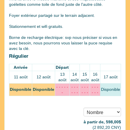
goélettes comme toile de fond juste de l'autre côté.
Foyer extérieur partagé sur le terrain adjacent.
Stationnement et wifi gratuits.
Borne de recharge électrique: svp nous préciser si vous en
avez besoin, nous pourrons vous laisser la puce requise
avec la clé.
Régulier
Arrivée
Départ
13
14
15
16
11 août
12 août
17 août
août
août
août
août
- - - - -
- - -
- - -
- - -
Disponible
Disponible
Disponible
-
- - -
- - -
- - -
à partir de‚
598
,00
$
(
2 892
,20
CNY
)