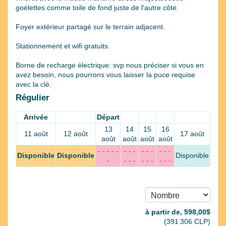
goélettes comme toile de fond juste de l'autre côté.
Foyer extérieur partagé sur le terrain adjacent.
Stationnement et wifi gratuits.
Borne de recharge électrique: svp nous préciser si vous en
avez besoin, nous pourrons vous laisser la puce requise
avec la clé.
Régulier
Arrivée
Départ
13
14
15
16
11 août
12 août
17 août
août
août
août
août
- - - - -
- - -
- - -
- - -
Disponible
Disponible
Disponible
-
- - -
- - -
- - -
à partir de‚
598
,00
$
(
391 306
CLP
)