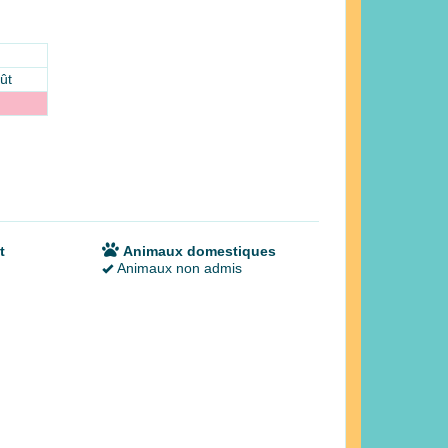
ût
t
Animaux domestiques
Animaux non admis