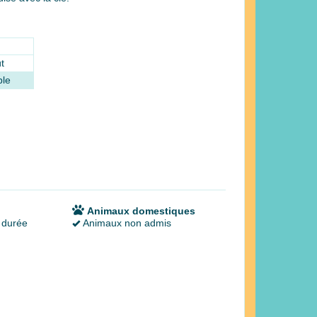
t
ble
Animaux domestiques
 durée
Animaux non admis