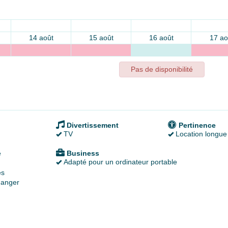
14 août
15 août
16 août
17 ao
Pas de disponibilité
Divertissement
Pertinence
TV
Location longue
é
Business
Adapté pour un ordinateur portable
es
anger