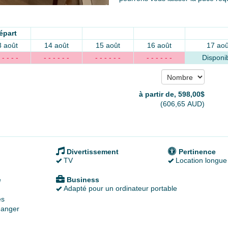
épart
3 août
14 août
15 août
16 août
17 aoû
 - - - -
- - - - - -
- - - - - -
- - - - - -
Disponi
à partir de‚
598
,00
$
(
606
,65
AUD
)
Divertissement
Pertinence
TV
Location longue
é
Business
Adapté pour un ordinateur portable
es
anger