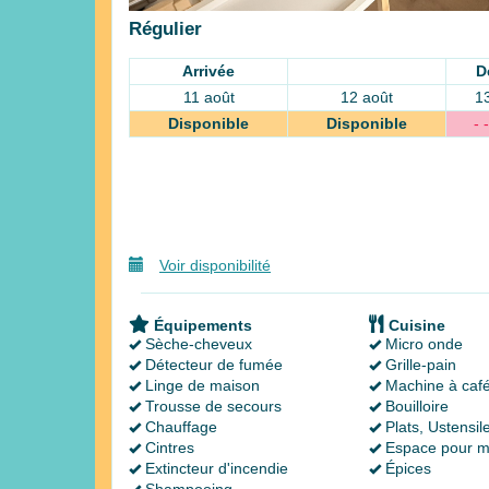
Régulier
Arrivée
D
11 août
12 août
1
Disponible
Disponible
- -
Voir disponibilité
Équipements
Cuisine
Sèche-cheveux
Micro onde
Détecteur de fumée
Grille-pain
Linge de maison
Machine à caf
Trousse de secours
Bouilloire
Chauffage
Plats, Ustensil
Cintres
Espace pour m
Extincteur d'incendie
Épices
Shampooing