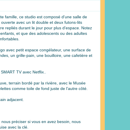
te famille, ce studio est composé d'une salle de
ouverte avec un lit double et deux futons-lits
tre repliés durant le jour pour plus d'espace. Notez
s enfants, et que des adolescents ou des adultes
onfortables.
igo avec petit espace congélateur, une surface de
es, un grille-pain, une bouilloire, une cafetière et
 SMART TV avec Netflix..
uve, terrain bordé par la rivière, avec le Musée
ettes comme toile de fond juste de l'autre côté.
rain adjacent.
 nous préciser si vous en avez besoin, nous
ise avec la clé.