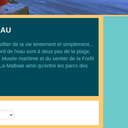
EAU
fiter de la vie lentement et simplement...
ord de l'eau sont à deux pas de la plage,
 Musée maritime et du sentier de la Forêt
La Malbaie ainsi qu'entre les parcs des