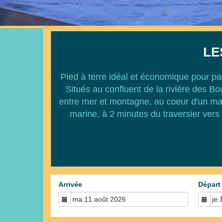
LE
Pied à terre idéal et économique pour par
Situés au confluent de la rivière des 
entre mer et montagne, au coeur d'un mag
marine, à 2 minutes du traversier vers
Arrivée
Départ