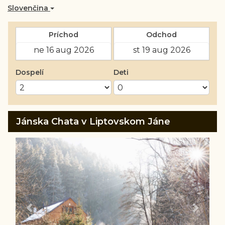
Slovenčina
Príchod
Odchod
Dospelí
Deti
Jánska Chata v Liptovskom Jáne
Previous
Next