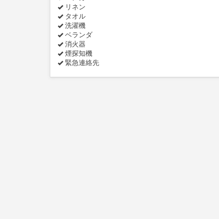
リネン
タオル
洗濯機
ベランダ
消火器
煙探知機
緊急連絡先