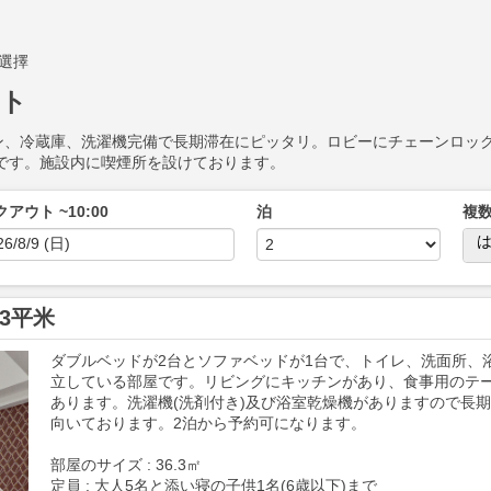
言選擇
スト
ン、冷蔵庫、洗濯機完備で長期滞在にピッタリ。ロビーにチェーンロッ
です。施設内に喫煙所を設けております。
アウト ~10:00
泊
複
.3平米
ダブルベッドが2台とソファベッドが1台で、トイレ、洗面所、
Next
立している部屋です。リビングにキッチンがあり、食事用のテ
あります。洗濯機(洗剤付き)及び浴室乾燥機がありますので長
向いております。2泊から予約可になります。
部屋のサイズ : 36.3㎡
定員 : 大人5名と添い寝の子供1名(6歳以下)まで