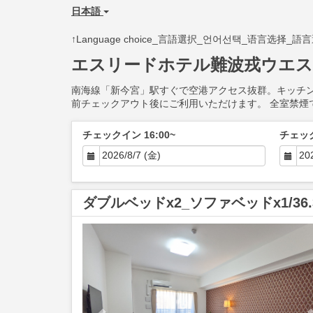
日本語
↑Language choice_言語選択_언어선택_语言选择_語
エスリードホテル難波戎ウエ
南海線「新今宮」駅すぐで空港アクセス抜群。キッチ
前チェックアウト後にご利用いただけます。 全室禁煙
チェックイン 16:00~
チェック
ダブルベッドx2_ソファベッドx1/36
Previous