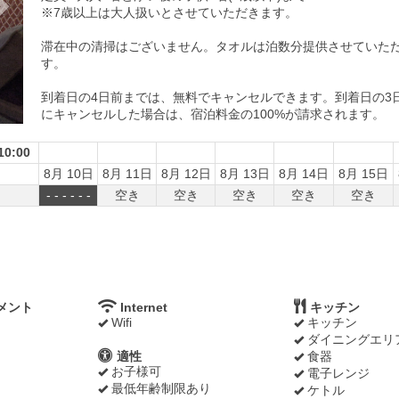
※7歳以上は大人扱いとさせていただきます。
滞在中の清掃はございません。タオルは泊数分提供させていた
す。
到着日の4日前までは、無料でキャンセルできます。到着日の3
にキャンセルした場合は、宿泊料金の100%が請求されます。
0:00
8月 10日
8月 11日
8月 12日
8月 13日
8月 14日
8月 15日
- - - - - -
空き
空き
空き
空き
空き
メント
Internet
キッチン
Wifi
キッチン
ダイニングエリ
適性
食器
お子様可
電子レンジ
最低年齢制限あり
ケトル