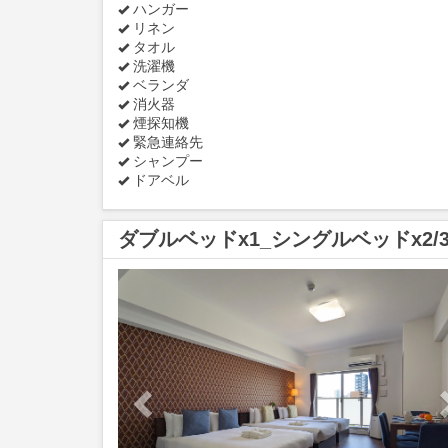
ハンガー
リネン
タオル
洗濯機
ベランダ
消火器
煙探知機
緊急連絡先
シャンプー
ドアベル
ダブルベッドx1_シングルベッドx2/3
Previous