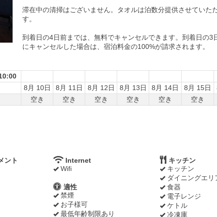
滞在中の清掃はございません。タオルは泊数分提供させていた
す。
到着日の4日前までは、無料でキャンセルできます。到着日の3
にキャンセルした場合は、宿泊料金の100%が請求されます。
0:00
8月 10日
8月 11日
8月 12日
8月 13日
8月 14日
8月 15日
空き
空き
空き
空き
空き
空き
メント
Internet
キッチン
Wifi
キッチン
ダイニングエリ
適性
食器
禁煙
電子レンジ
お子様可
ケトル
最低年齢制限あり
冷凍庫