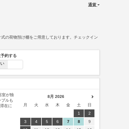
通貨
ク式の荷物預け棚をご用意しております。チェックイン
数予約する
はい
いいえ
浴室が独
8月 2026
ーブルも
月
火
水
木
金
土
日
期滞在に
1
2
3
4
5
6
7
8
9