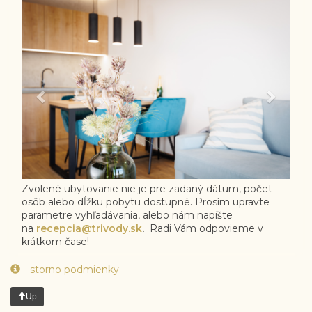
Previous
Next
Zvolené ubytovanie nie je pre zadaný dátum, počet
osôb alebo dĺžku pobytu dostupné. Prosím upravte
parametre vyhľadávania, alebo nám napíšte
na
recepcia@trivody.sk
.
Radi Vám odpovieme v
krátkom čase!
storno podmienky
Up