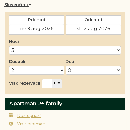
Slovenčina
Príchod
Odchod
Noci
Dospelí
Deti
áno
nie
Viac rezervácií
Apartmán 2+ family
Dostupnosť
Viac informácií