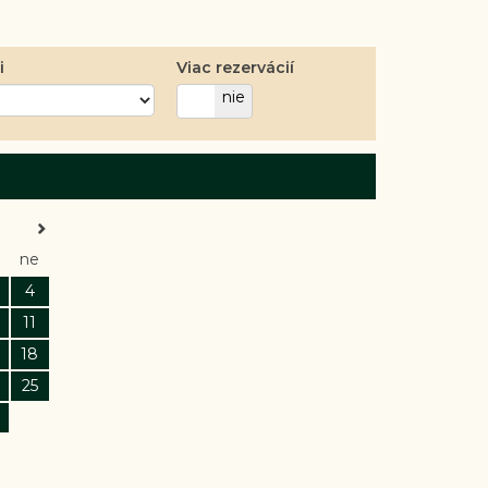
i
Viac rezervácií
áno
nie
ne
4
11
18
25