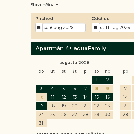
Slovenčina
Príchod
Odchod
Apartmán 4+ aquaFamily
augusta 2026
po
ut
st
št
pi
so
ne
po
1
2
3
4
5
6
7
8
9
7
10
11
12
13
14
15
16
14
17
18
19
20
21
22
23
21
24
25
26
27
28
29
30
28
31