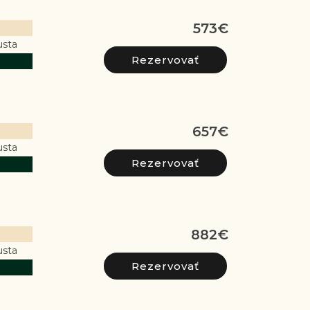
573
€
usta
657
€
usta
882
€
usta