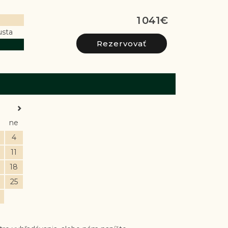
1 041
€
usta
ne
4
11
18
25