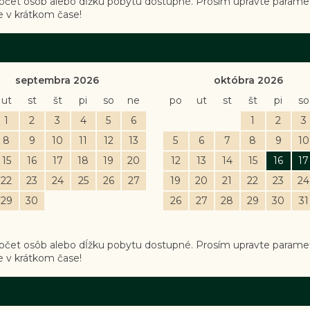
počet osôb alebo dĺžku pobytu dostupné. Prosím upravte paramet
 v krátkom čase!
septembra 2026
októbra 2026
ut
st
št
pi
so
ne
po
ut
st
št
pi
so
1
2
3
4
5
6
1
2
3
8
9
10
11
12
13
5
6
7
8
9
10
15
16
17
18
19
20
12
13
14
15
16
17
22
23
24
25
26
27
19
20
21
22
23
24
29
30
26
27
28
29
30
31
počet osôb alebo dĺžku pobytu dostupné. Prosím upravte paramet
 v krátkom čase!