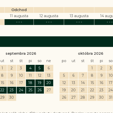
Odchod
11 augusta
12 augusta
13 augusta
14 aug
- - -
- - -
- - -
- - -
septembra 2026
októbra 2026
ut
st
št
pi
so
ne
po
ut
st
št
pi
so
1
2
3
4
5
6
1
2
3
8
9
10
11
12
13
5
6
7
8
9
10
15
16
17
18
19
20
12
13
14
15
16
17
22
23
24
25
26
27
19
20
21
22
23
24
29
30
26
27
28
29
30
31