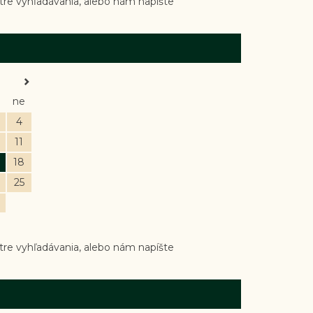
re vyhľadávania, alebo nám napíšte
ne
4
11
18
25
re vyhľadávania, alebo nám napíšte