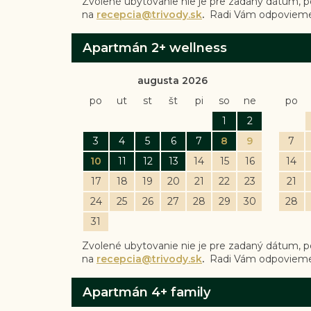
Zvolené ubytovanie nie je pre zadaný dátum, 
na
recepcia@trivody.sk
.
Radi Vám odpovieme
Apartmán 2+ wellness
augusta 2026
po
ut
st
št
pi
so
ne
po
1
2
3
4
5
6
7
8
9
7
10
11
12
13
14
15
16
14
17
18
19
20
21
22
23
21
24
25
26
27
28
29
30
28
31
Zvolené ubytovanie nie je pre zadaný dátum, 
na
recepcia@trivody.sk
.
Radi Vám odpovieme
Apartmán 4+ family