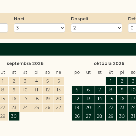
Noci
Dospelí
Det
septembra 2026
októbra 2026
ut
st
št
pi
so
ne
po
ut
st
št
pi
so
1
2
3
4
5
6
1
2
3
8
9
10
11
12
13
5
6
7
8
9
10
15
16
17
18
19
20
12
13
14
15
16
17
22
23
24
25
26
27
19
20
21
22
23
24
29
30
26
27
28
29
30
31