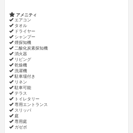
アメニティ
エアコン
タオル
ドライヤー
シャンプー
煙探知機
二酸化炭素探知機
消火器
リビング
乾燥機
洗濯機
駐車場付き
リネン
駐車可能
テラス
トイレタリー
専用エントランス
スリッパ
庭
専用庭
ガゼボ