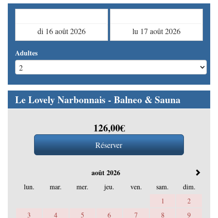
Arrivée
Départ
Adultes
Le Lovely Narbonnais - Balneo & Sauna
126
,00
€
août 2026
lun.
mar.
mer.
jeu.
ven.
sam.
dim.
1
2
3
4
5
6
7
8
9