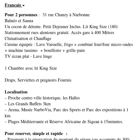
Français
Pour 2 personnes
: 31 rue Chanzy à Narbonne
Balnéo et Sauna
Un cocon de détente. Petit Dejeuner Inclus. Lit King Size (180)
Stationnement rues alentours gratuit. Accès gare à 400 Mètres
Climatisation et Chauffage
Cuisine équipée : Lave Vaisselle, frigo + combiné four/four micro-ondes
+ machine tassimo + bouilloire + grille-pain
TV écran plat - Lave linge
1 Chambre avec lit King Size
Draps, Serviettes et peignoirs Fournis
Localisation
– Proche centre-ville historique, les Halles
– Les Grands Buffets 3km
– Arena, Musée NarboVia, Parc des Sports et Parc des expositions à 1
km.
– Plages Méditerranée et Réserve Africaine de Sigean à 15minutes.
Pour reserver, simple et rapide :
- Paiement à la réservation du montant du séjour (ou accompte de 30%