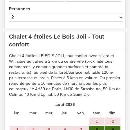
Personnes
Chalet 4 étoiles Le Bois Joli - Tout
confort
Chalet 4 étoiles LE BOIS JOLI, tout confort avec billard et
Wii, situé au calme à 2 km du centre ville (proximité tous
commerces, y compris grandes surfaces et nombreux
restaurants), au pied de la forêt.Surface habitable 120m²
plus terrasse et jardin. Pistes à 5 kms en voiture. Ou premier
remonte-pente à 10 minutes de marche pour les plus
courageux ! A 4H30 de Paris, 1H30 de Strasbourg, 50 Km de
Colmar, 40 Km d'Epinal, 30 Km de Saint Dié
août 2026
lun.
mar.
mer.
jeu.
ven.
sam.
dim.
1
2
3
4
5
6
7
8
9