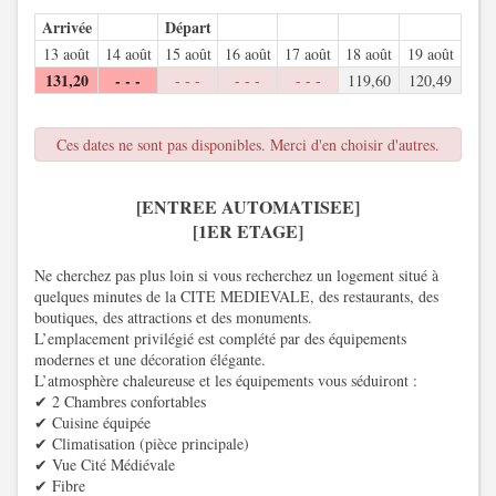
Arrivée
Départ
13 août
14 août
15 août
16 août
17 août
18 août
19 août
131
,20
- - -
- - -
- - -
- - -
119
,60
120
,49
Ces dates ne sont pas disponibles. Merci d'en choisir d'autres.
[ENTREE AUTOMATISEE]
[1ER ETAGE]
Ne cherchez pas plus loin si vous recherchez un logement situé à
quelques minutes de la CITE MEDIEVALE, des restaurants, des
boutiques, des attractions et des monuments.
L’emplacement privilégié est complété par des équipements
modernes et une décoration élégante.
L’atmosphère chaleureuse et les équipements vous séduiront :
✔ 2 Chambres confortables
✔ Cuisine équipée
✔ Climatisation (pièce principale)
✔ Vue Cité Médiévale
✔ Fibre