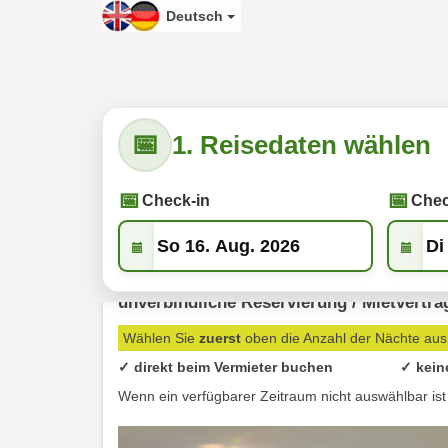
Deutsch
1. Reisedaten wählen
Check-in
Chec
Schwarzwald-Chalet mit Sauna & 
unverbindliche Reservierung / Mietvertra
Wählen Sie
zuerst
oben die Anzahl der Nächte aus
✓ direkt beim Vermieter buchen
✓ kein
Wenn ein verfügbarer Zeitraum nicht auswählbar ist