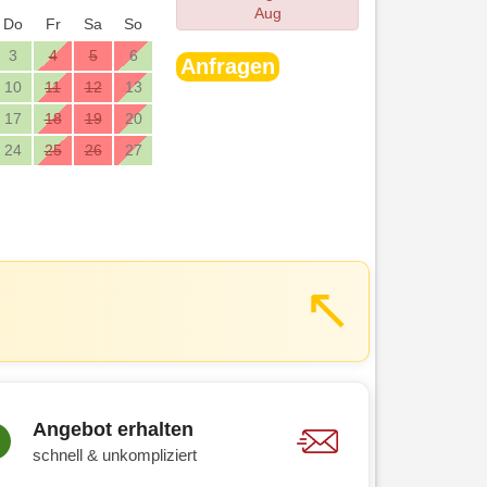
Aug
Do
Fr
Sa
So
3
4
5
6
Anfragen
10
11
12
13
17
18
19
20
24
25
26
27
↗
Angebot erhalten
schnell & unkompliziert