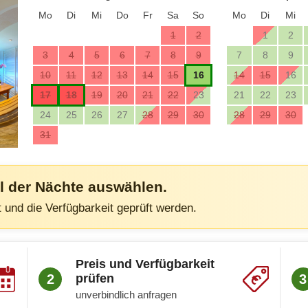
Mo
Di
Mi
Do
Fr
Sa
So
Mo
Di
Mi
1
2
1
2
3
4
5
6
7
8
9
7
8
9
10
11
12
13
14
15
16
14
15
16
17
18
19
20
21
22
23
21
22
23
24
25
26
27
28
29
30
28
29
30
31
hl der Nächte auswählen.
 und die Verfügbarkeit geprüft werden.
Preis und Verfügbarkeit
2
prüfen
3
unverbindlich anfragen