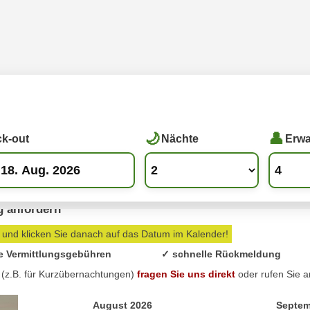
k-out
Nächte
Erw
Kamin 300qm, 24 Personen, Skipiste Waldrand
g anfordern
 und klicken Sie danach auf das Datum im Kalender!
e Vermittlungsgebühren
✓ schnelle Rückmeldung
 (z.B. für Kurzübernachtungen)
fragen Sie uns direkt
oder rufen Sie 
August 2026
Septem