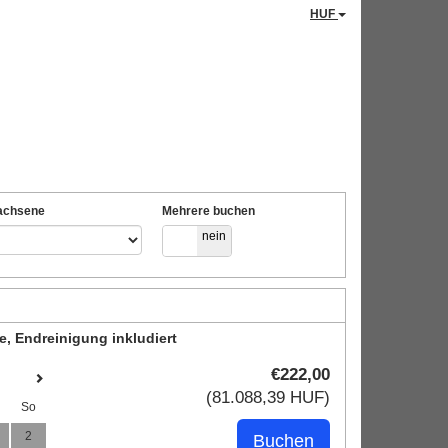
HUF
achsene
Mehrere buchen
ja
nein
e, Endreinigung inkludiert
€
222
,00
(
81.088
,39
HUF
)
So
2