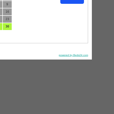
9
16
23
30
powered by Beds24.com