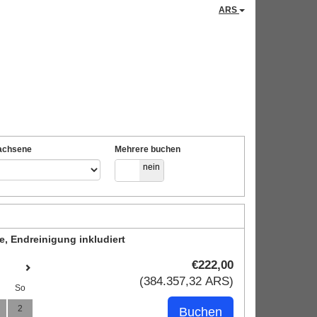
ARS
achsene
Mehrere buchen
ja
nein
e, Endreinigung inkludiert
€
222
,00
(
384.357
,32
ARS
)
So
2