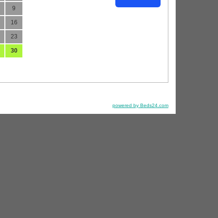
9
16
23
30
powered by Beds24.com