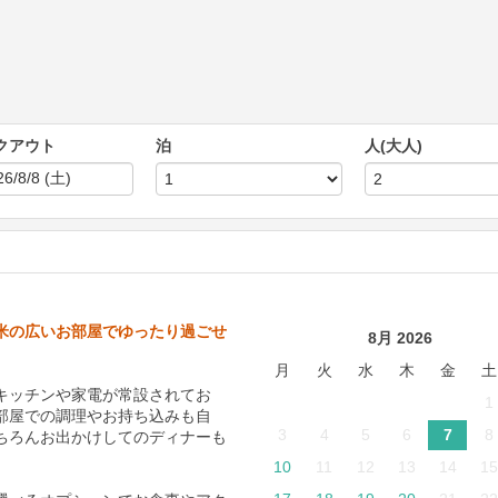
クアウト
泊
人(大人)
2平米の広いお部屋でゆったり過ごせ
8月 2026
月
火
水
木
金
土
キッチンや家電が常設されてお
1
部屋での調理やお持ち込みも自
3
4
5
6
7
8
ちろんお出かけしてのディナーも
10
11
12
13
14
15