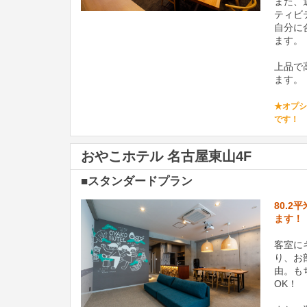
また、
ティビ
自分に
ます。
上品で
ます。
★オプシ
です！
おやこホテル 名古屋東山4F
■スタンダードプラン
80.
ます！
客室に
り、お
由。も
OK！