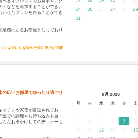
17
18
19
20
21
22
選べるオプションでお食事やアク
ティなどを追加することができ、
24
25
26
27
28
29
合わせたプランを作ることができ
31
高級感のあるお部屋となっており
ョンは日にちを決めた後に選択が可能
2平米の広いお部屋でゆったり過ごせ
8月 2026
月
火
水
木
金
土
キッチンや家電が常設されてお
1
部屋での調理やお持ち込みも自
3
4
5
6
7
8
ちろんお出かけしてのディナーも
10
11
12
13
14
15