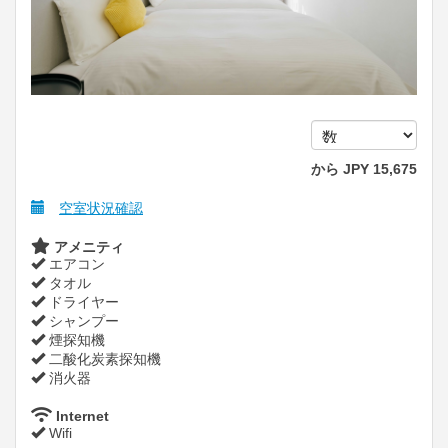
から
JPY
15,675
空室状況確認
アメニティ
エアコン
タオル
ドライヤー
シャンプー
煙探知機
二酸化炭素探知機
消火器
Internet
Wifi