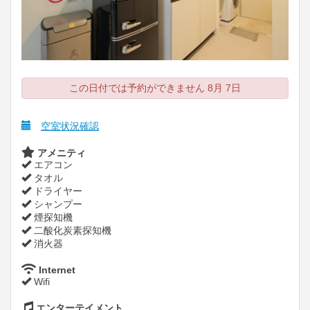
この日付では予約ができません 8月 7日
空室状況確認
アメニティ
エアコン
タオル
ドライヤー
シャンプー
煙探知機
二酸化炭素探知機
消火器
Internet
Wifi
エンターテイメント