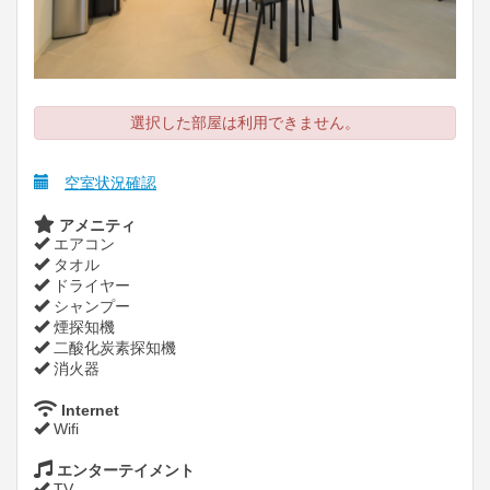
選択した部屋は利用できません。
空室状況確認
アメニティ
エアコン
タオル
ドライヤー
シャンプー
煙探知機
二酸化炭素探知機
消火器
Internet
Wifi
エンターテイメント
TV