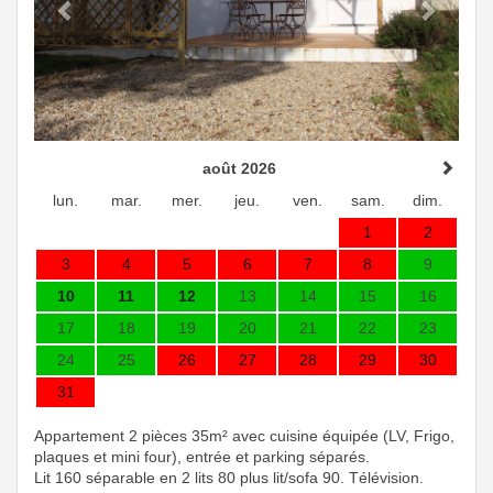
août 2026
lun.
mar.
mer.
jeu.
ven.
sam.
dim.
1
2
3
4
5
6
7
8
9
10
11
12
13
14
15
16
17
18
19
20
21
22
23
24
25
26
27
28
29
30
31
Appartement 2 pièces 35m² avec cuisine équipée (LV, Frigo,
plaques et mini four), entrée et parking séparés.
Lit 160 séparable en 2 lits 80 plus lit/sofa 90. Télévision.