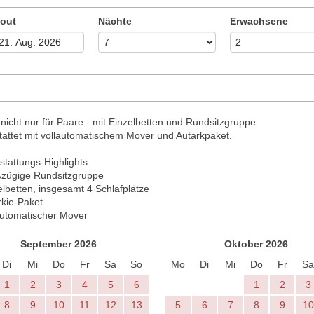
out
Nächte
Erwachsene
 nicht nur für Paare - mit Einzelbetten und Rundsitzgruppe.
attet mit vollautomatischem Mover und Autarkpaket.
stattungs-Highlights:
ßzügige Rundsitzgruppe
elbetten, insgesamt 4 Schlafplätze
rkie-Paket
automatischer Mover
September 2026
Oktober 2026
Di
Mi
Do
Fr
Sa
So
Mo
Di
Mi
Do
Fr
Sa
1
2
3
4
5
6
1
2
3
8
9
10
11
12
13
5
6
7
8
9
10