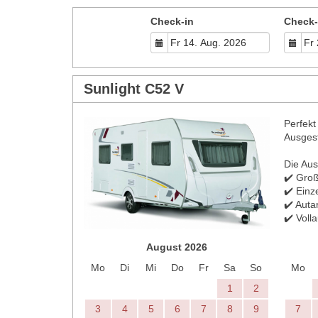
Check-in
Check-
Sunlight C52 V
Perfekt
Ausgest
Die Aus
✔️ Gro
✔️ Einz
✔️ Auta
✔️ Voll
August 2026
Mo
Di
Mi
Do
Fr
Sa
So
Mo
1
2
3
4
5
6
7
8
9
7