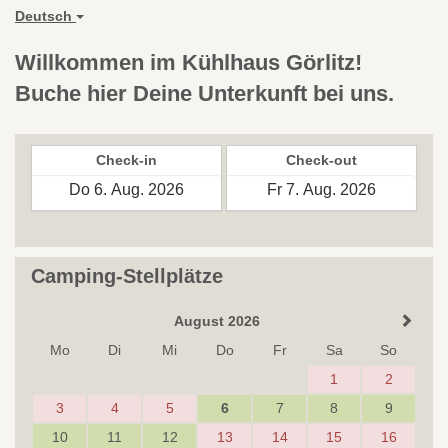
Deutsch
Willkommen im Kühlhaus Görlitz!
Buche hier Deine Unterkunft bei uns.
Check-in
Check-out
Camping-Stellplätze
August 2026
Mo
Di
Mi
Do
Fr
Sa
So
1
2
3
4
5
6
7
8
9
10
11
12
13
14
15
16