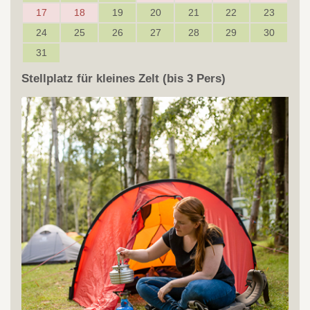
17
18
19
20
21
22
23
24
25
26
27
28
29
30
31
Stellplatz für kleines Zelt (bis 3 Pers)