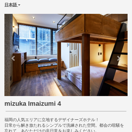
日本語
Previous
Next
mizuka Imaizumi 4
福岡の人気エリアに立地するデザイナーズホテル！
日常から解き放たれるシンプルで洗練された空間。都会の喧騒を
忘れて、あなただけの非日常をお楽しみください。