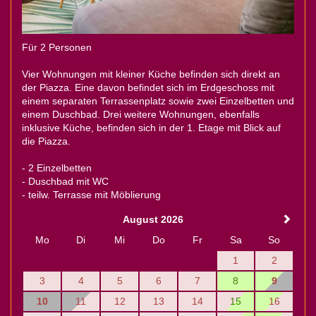
Für 2 Personen
Vier Wohnungen mit kleiner Küche befinden sich direkt an
der Piazza. Eine davon befindet sich im Erdgeschoss mit
einem separaten Terrassenplatz sowie zwei Einzelbetten und
einem Duschbad. Drei weitere Wohnungen, ebenfalls
inklusive Küche, befinden sich in der 1. Etage mit Blick auf
die Piazza.
- 2 Einzelbetten
- Duschbad mit WC
- teilw. Terrasse mit Möblierung
August 2026
Mo
Di
Mi
Do
Fr
Sa
So
1
2
3
4
5
6
7
8
9
10
11
12
13
14
15
16