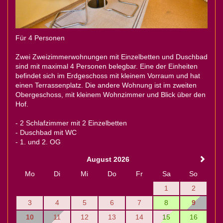
Für 4 Personen
Zwei Zweizimmerwohnungen mit Einzelbetten und Duschbad
sind mit maximal 4 Personen belegbar. Eine der Einheiten
befindet sich im Erdgeschoss mit kleinem Vorraum und hat
einen Terrassenplatz. Die andere Wohnung ist im zweiten
Obergeschoss, mit kleinem Wohnzimmer und Blick über den
Hof.
- 2 Schlafzimmer mit 2 Einzelbetten
- Duschbad mit WC
- 1. und 2. OG
August 2026
Mo
Di
Mi
Do
Fr
Sa
So
1
2
3
4
5
6
7
8
9
10
11
12
13
14
15
16