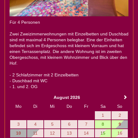
Für 4 Personen
Zwei Zweizimmerwohnungen mit Einzelbetten und Duschbad
sind mit maximal 4 Personen belegbar. Eine der Einheiten
befindet sich im Erdgeschoss mit kleinem Vorraum und hat
einen Terrassenplatz. Die andere Wohnung ist im zweiten
Obergeschoss, mit kleinem Wohnzimmer und Blick über den
Hof.
- 2 Schlafzimmer mit 2 Einzelbetten
- Duschbad mit WC
- 1. und 2. OG
August 2026
Mo
Di
Mi
Do
Fr
Sa
So
1
2
3
4
5
6
7
8
9
10
11
12
13
14
15
16