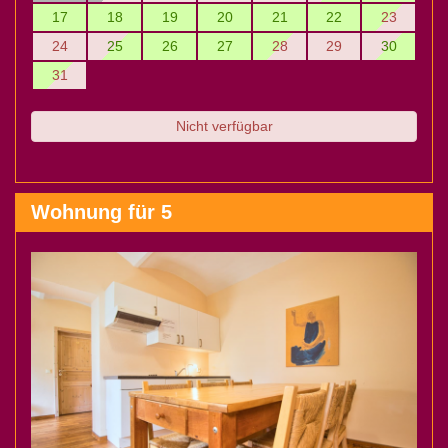
17
18
19
20
21
22
23
24
25
26
27
28
29
30
31
Nicht verfügbar
Wohnung für 5