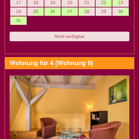
17
18
19
20
21
22
23
24
25
26
27
28
29
30
31
Nicht verfügbar
Wohnung für 4 (Wohnung 9)