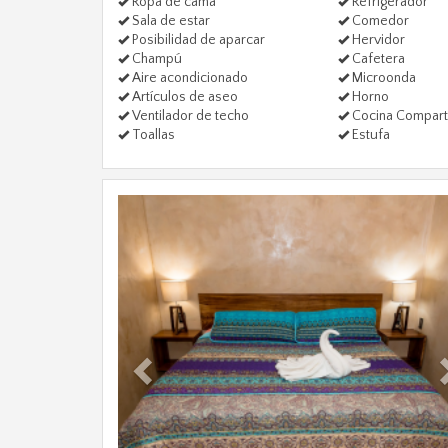
Ropa de cama
Refrigerador
Sala de estar
Comedor
Posibilidad de aparcar
Hervidor
Champú
Cafetera
Aire acondicionado
Microonda
Artículos de aseo
Horno
Ventilador de techo
Cocina Compart
Toallas
Estufa
Previous