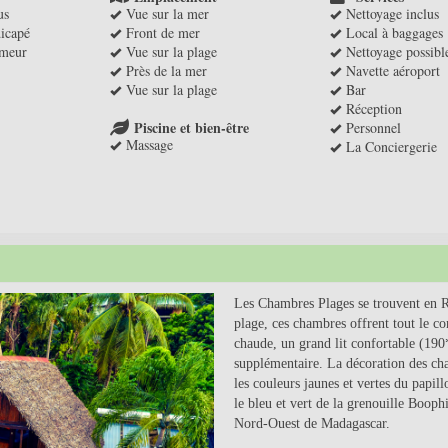
us
Vue sur la mer
Nettoyage inclus
icapé
Front de mer
Local à baggages
umeur
Vue sur la plage
Nettoyage possibl
Près de la mer
Navette aéroport
Vue sur la plage
Bar
Réception
Piscine et bien-être
Personnel
Massage
La Conciergerie
Next
Les Chambres Plages se trouvent en R
plage, ces chambres offrent tout le co
chaude, un grand lit confortable (190*1
supplémentaire. La décoration des cham
les couleurs jaunes et vertes du papi
le bleu et vert de la grenouille Booph
Nord-Ouest de Madagascar.