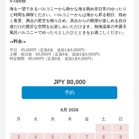
海を一望できるバルコニーから静かな海を眺め非日常のゆったり
と時間を満喫ください。バルコニーからは海から昇る朝日、煌め
く夜景、満点の星空を独り占め。高台からの眺望
が楽しめる自分
達だけの贅沢な空間をお楽しみいただけます。
熱海温泉の半露天
風呂バルコニーでゆったりと
したひとときをお過ごしください。
料
金
○
●
○
●
平日 45,000円（定員4名 追加1名6,000円）
土曜・祝日前 60,000円
（定員4名 追加1名6,000円）
特定期間 80,
000
円
（定員6名 追加1名6,000円）
JPY
80,000
8月 2026
月
火
水
木
金
土
日
1
2
3
4
5
6
7
8
9