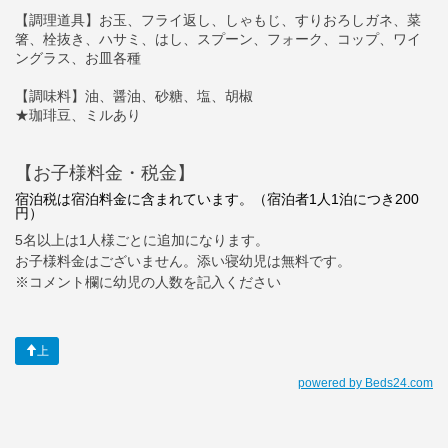
【調理道具】お玉、フライ返し、しゃもじ、すりおろしガネ、菜
箸、栓抜き、ハサミ、はし、スプーン、フォーク、コップ、ワイ
ングラス、お皿各種
【調味料】油、醤油、砂糖、塩、胡椒
★珈琲豆、ミルあり
【お子様料金・税金】
宿泊税は宿泊料金に含まれています。（宿泊者1人1泊につき200
円）
5名以上は1人様ごとに追加になります。
お子様料金はございません。添い寝幼児は無料です。
※コメント欄に幼児の人数を記入ください
上
powered by Beds24.com