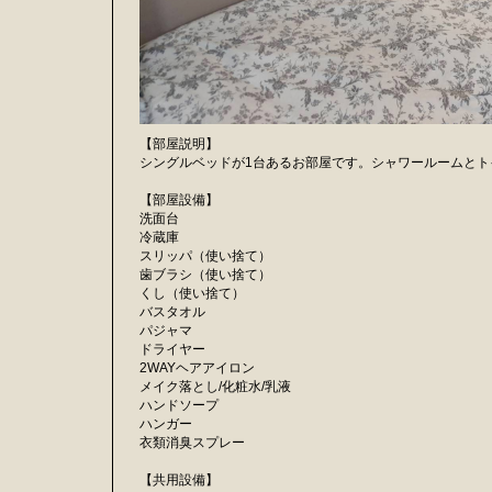
【部屋説明】
シングルベッドが1台あるお部屋です。シャワールームとト
【部屋設備】
洗面台
冷蔵庫
スリッパ（使い捨て）
歯ブラシ（使い捨て）
くし（使い捨て）
バスタオル
パジャマ
ドライヤー
2WAYヘアアイロン
メイク落とし/化粧水/乳液
ハンドソープ
ハンガー
衣類消臭スプレー
【共用設備】