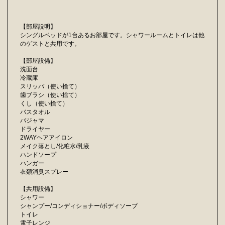
【部屋説明】
シングルベッドが1台あるお部屋です。シャワールームとトイレは他
のゲストと共用です。
【部屋設備】
洗面台
冷蔵庫
スリッパ（使い捨て）
歯ブラシ（使い捨て）
くし（使い捨て）
バスタオル
パジャマ
ドライヤー
2WAYヘアアイロン
メイク落とし/化粧水/乳液
ハンドソープ
ハンガー
衣類消臭スプレー
【共用設備】
シャワー
シャンプー/コンディショナー/ボディソープ
トイレ
電子レンジ