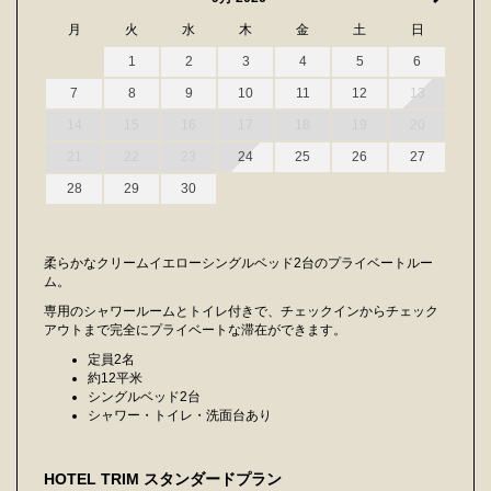
月
火
水
木
金
土
日
1
2
3
4
5
6
7
8
9
10
11
12
13
14
15
16
17
18
19
20
21
22
23
24
25
26
27
28
29
30
柔らかなクリームイエローシングルベッド2台のプライベートルー
ム。
専用のシャワールームとトイレ付きで、チェックインからチェック
アウトまで完全にプライベートな滞在ができます。
定員2名
約12平米
シングルベッド2台
シャワー・トイレ・洗面台あり
HOTEL TRIM スタンダードプラン