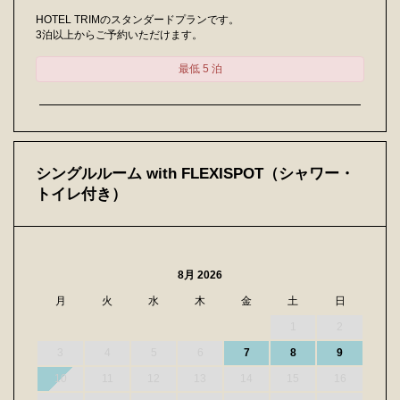
HOTEL TRIMのスタンダードプランです。
3泊以上からご予約いただけます。
最低 5 泊
シングルルーム with FLEXISPOT（シャワー・
トイレ付き）
8月 2026
月
火
水
木
金
土
日
1
2
3
4
5
6
7
8
9
10
11
12
13
14
15
16