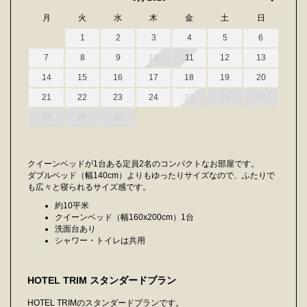
月
火
水
木
金
土
日
1
2
3
4
5
6
7
8
9
10
11
12
13
14
15
16
17
18
19
20
21
22
23
24
25
26
27
28
29
30
クイーンベッドが1台ある定員2名のコンパクトなお部屋です。
ダブルベッド（幅140cm）よりもゆったりサイズなので、ふたりで
も広々と寝られるサイズ感です。
約10平米
クイーンベッド（幅160x200cm）1台
洗面台あり
シャワー・トイレは共用
HOTEL TRIM スタンダードプラン
HOTEL TRIMのスタンダードプランです。