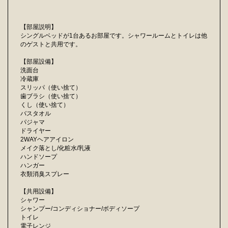
【部屋説明】
シングルベッドが1台あるお部屋です。シャワールームとトイレは他
のゲストと共用です。
【部屋設備】
洗面台
冷蔵庫
スリッパ（使い捨て）
歯ブラシ（使い捨て）
くし（使い捨て）
バスタオル
パジャマ
ドライヤー
2WAYヘアアイロン
メイク落とし/化粧水/乳液
ハンドソープ
ハンガー
衣類消臭スプレー
【共用設備】
シャワー
シャンプー/コンディショナー/ボディソープ
トイレ
電子レンジ