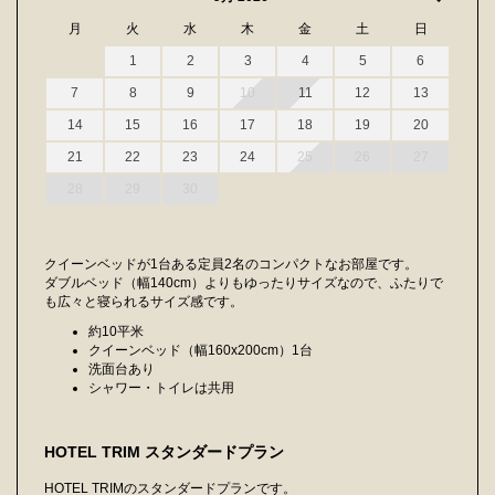
月
火
水
木
金
土
日
1
2
3
4
5
6
7
8
9
10
11
12
13
14
15
16
17
18
19
20
21
22
23
24
25
26
27
28
29
30
クイーンベッドが1台ある定員2名のコンパクトなお部屋です。
ダブルベッド（幅140cm）よりもゆったりサイズなので、ふたりで
も広々と寝られるサイズ感です。
約10平米
クイーンベッド（幅160x200cm）1台
洗面台あり
シャワー・トイレは共用
HOTEL TRIM スタンダードプラン
HOTEL TRIMのスタンダードプランです。