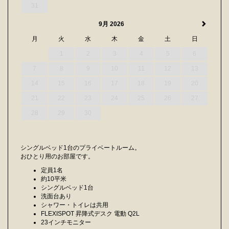
31
9月 2026
月
火
水
木
金
土
日
1
2
3
4
5
6
7
8
9
10
11
12
13
14
15
16
17
18
19
20
21
22
23
24
25
26
27
28
29
30
シングルベッド1台のプライベートルーム。
おひとり用のお部屋です。
定員1名
約10平米
シングルベッド1台
洗面台あり
シャワー・トイレは共用
FLEXISPOT 昇降式デスク 電動 Q2L
23インチモニター