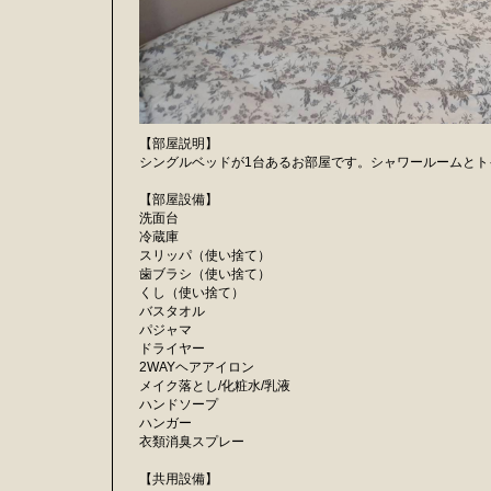
【部屋説明】
シングルベッドが1台あるお部屋です。シャワールームとト
【部屋設備】
洗面台
冷蔵庫
スリッパ（使い捨て）
歯ブラシ（使い捨て）
くし（使い捨て）
バスタオル
パジャマ
ドライヤー
2WAYヘアアイロン
メイク落とし/化粧水/乳液
ハンドソープ
ハンガー
衣類消臭スプレー
【共用設備】