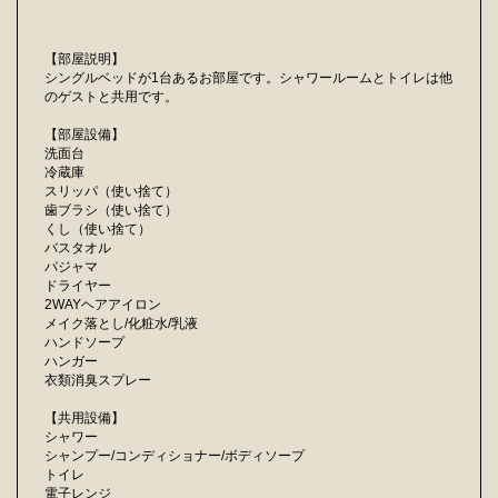
【部屋説明】
シングルベッドが1台あるお部屋です。シャワールームとトイレは他
のゲストと共用です。
【部屋設備】
洗面台
冷蔵庫
スリッパ（使い捨て）
歯ブラシ（使い捨て）
くし（使い捨て）
バスタオル
パジャマ
ドライヤー
2WAYヘアアイロン
メイク落とし/化粧水/乳液
ハンドソープ
ハンガー
衣類消臭スプレー
【共用設備】
シャワー
シャンプー/コンディショナー/ボディソープ
トイレ
電子レンジ