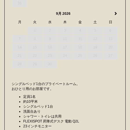
31
9月 2026
月
火
水
木
金
土
日
1
2
3
4
5
6
7
8
9
10
11
12
13
14
15
16
17
18
19
20
21
22
23
24
25
26
27
28
29
30
シングルベッド1台のプライベートルーム。
おひとり用のお部屋です。
定員1名
約10平米
シングルベッド1台
洗面台あり
シャワー・トイレは共用
FLEXISPOT 昇降式デスク 電動 Q2L
23インチモニター