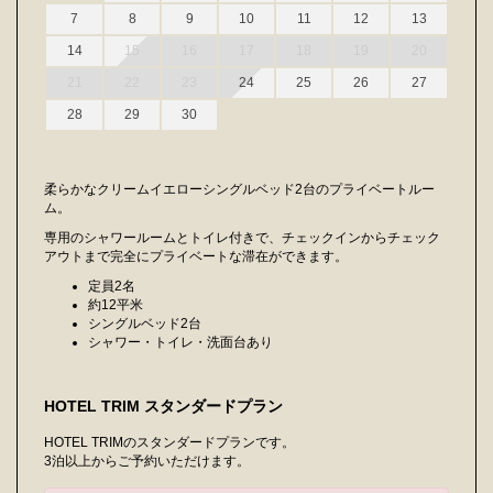
7
8
9
10
11
12
13
14
15
16
17
18
19
20
21
22
23
24
25
26
27
28
29
30
柔らかなクリームイエローシングルベッド2台のプライベートルー
ム。
専用のシャワールームとトイレ付きで、チェックインからチェック
アウトまで完全にプライベートな滞在ができます。
定員2名
約12平米
シングルベッド2台
シャワー・トイレ・洗面台あり
HOTEL TRIM スタンダードプラン
HOTEL TRIMのスタンダードプランです。
3泊以上からご予約いただけます。