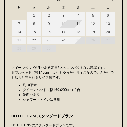
月
火
水
木
金
土
日
1
2
3
4
5
6
7
8
9
10
11
12
13
14
15
16
17
18
19
20
21
22
23
24
25
26
27
28
29
30
クイーンベッドが1台ある定員2名のコンパクトなお部屋です。
ダブルベッド（幅140cm）よりもゆったりサイズなので、ふたりで
も広々と寝られるサイズ感です。
約10平米
クイーンベッド（幅160x200cm）1台
洗面台あり
シャワー・トイレは共用
HOTEL TRIM スタンダードプラン
HOTEL TRIMのスタンダードプランです。