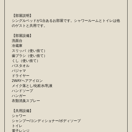
【部屋説明】
シングルベッドが1台あるお部屋です。シャワールームとトイレは他
のゲストと共用です。
【部屋設備】
洗面台
冷蔵庫
スリッパ（使い捨て）
歯ブラシ（使い捨て）
くし（使い捨て）
バスタオル
パジャマ
ドライヤー
2WAYヘアアイロン
メイク落とし/化粧水/乳液
ハンドソープ
ハンガー
衣類消臭スプレー
【共用設備】
シャワー
シャンプー/コンディショナー/ボディソープ
トイレ
電子レンジ