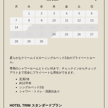
月
火
水
木
金
土
日
1
2
3
4
5
6
7
8
9
10
11
12
13
14
15
16
17
18
19
20
21
22
23
24
25
26
27
28
29
30
柔らかなクリームイエローシングルベッド2台のプライベートルー
ム。
専用のシャワールームとトイレ付きで、チェックインからチェック
アウトまで完全にプライベートな滞在ができます。
定員2名
約12平米
シングルベッド2台
シャワー・トイレ・洗面台あり
HOTEL TRIM スタンダードプラン