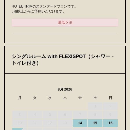
HOTEL TRIMのスタンダードプランです。
3泊以上からご予約いただけます。
最低 5 泊
シングルルーム with FLEXISPOT（シャワー・
トイレ付き）
8月 2026
月
火
水
木
金
土
日
1
2
3
4
5
6
7
8
9
10
11
12
13
14
15
16