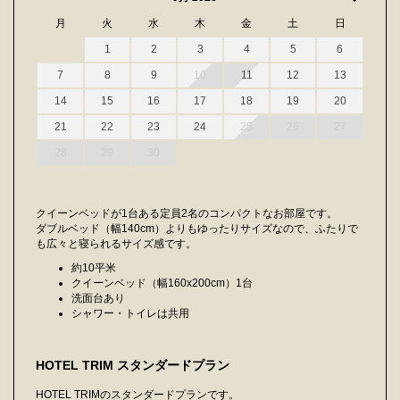
月
火
水
木
金
土
日
1
2
3
4
5
6
7
8
9
10
11
12
13
14
15
16
17
18
19
20
21
22
23
24
25
26
27
28
29
30
クイーンベッドが1台ある定員2名のコンパクトなお部屋です。
ダブルベッド（幅140cm）よりもゆったりサイズなので、ふたりで
も広々と寝られるサイズ感です。
約10平米
クイーンベッド（幅160x200cm）1台
洗面台あり
シャワー・トイレは共用
HOTEL TRIM スタンダードプラン
HOTEL TRIMのスタンダードプランです。