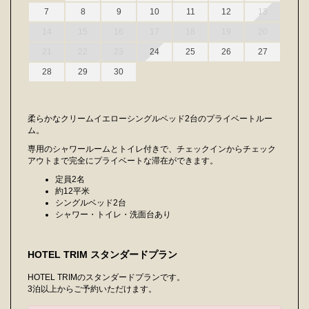
7
8
9
10
11
12
13
14
15
16
17
18
19
20
21
22
23
24
25
26
27
28
29
30
柔らかなクリームイエローシングルベッド2台のプライベートルー
ム。
専用のシャワールームとトイレ付きで、チェックインからチェック
アウトまで完全にプライベートな滞在ができます。
定員2名
約12平米
シングルベッド2台
シャワー・トイレ・洗面台あり
HOTEL TRIM スタンダードプラン
HOTEL TRIMのスタンダードプランです。
3泊以上からご予約いただけます。