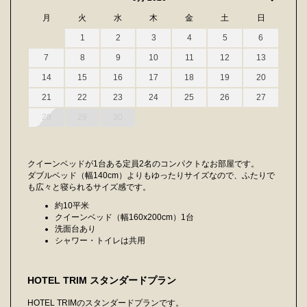
月
火
水
木
金
土
日
1
2
3
4
5
6
7
8
9
10
11
12
13
14
15
16
17
18
19
20
21
22
23
24
25
26
27
28
29
30
クイーンベッドが1台ある定員2名のコンパクトなお部屋です。
ダブルベッド（幅140cm）よりもゆったりサイズなので、ふたりで
も広々と寝られるサイズ感です。
約10平米
クイーンベッド（幅160x200cm）1台
洗面台あり
シャワー・トイレは共用
HOTEL TRIM スタンダードプラン
HOTEL TRIMのスタンダードプランです。