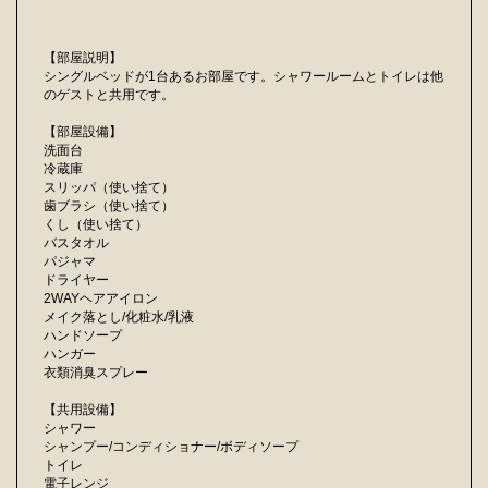
【部屋説明】
シングルベッドが1台あるお部屋です。シャワールームとトイレは他
のゲストと共用です。
【部屋設備】
洗面台
冷蔵庫
スリッパ（使い捨て）
歯ブラシ（使い捨て）
くし（使い捨て）
バスタオル
パジャマ
ドライヤー
2WAYヘアアイロン
メイク落とし/化粧水/乳液
ハンドソープ
ハンガー
衣類消臭スプレー
【共用設備】
シャワー
シャンプー/コンディショナー/ボディソープ
トイレ
電子レンジ