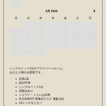
31
9月 2026
月
火
水
木
金
土
日
1
2
3
4
5
6
7
8
9
10
11
12
13
14
15
16
17
18
19
20
21
22
23
24
25
26
27
28
29
30
シングルベッド1台のプライベートルーム。
おひとり用のお部屋です。
定員1名
約10平米
シングルベッド1台
洗面台あり
シャワー・トイレは共用
FLEXISPOT 昇降式デスク 電動 Q2L
23インチモニター