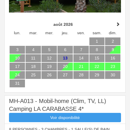
août 2026
lun.
mar.
mer.
jeu.
ven.
sam.
dim.
1
2
3
4
5
6
7
8
9
10
11
12
13
14
15
16
17
18
19
20
21
22
23
24
25
26
27
28
29
30
31
MH-A013 - Mobil-home (Clim, TV, LL)
Camping LA CARABASSE 4*
Voir disponibilité
8 PERSONNES - 3 CHAMBRES - 1 SALLE(S) DE BAIN