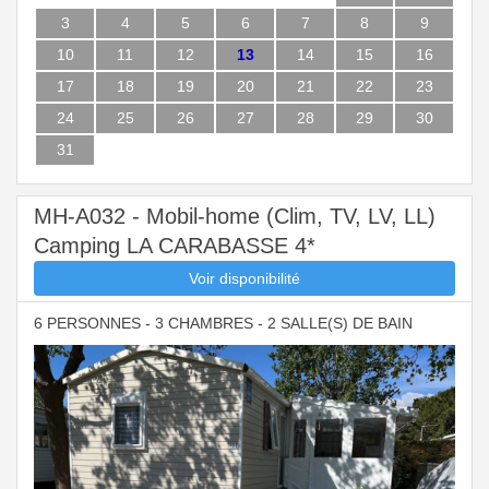
3
4
5
6
7
8
9
10
11
12
13
14
15
16
17
18
19
20
21
22
23
24
25
26
27
28
29
30
31
MH-A032 - Mobil-home (Clim, TV, LV, LL)
Camping LA CARABASSE 4*
Voir disponibilité
6 PERSONNES - 3 CHAMBRES - 2 SALLE(S) DE BAIN