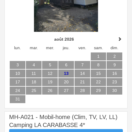
août 2026
lun.
mar.
mer.
jeu.
ven.
sam.
dim.
1
2
3
4
5
6
7
8
9
10
11
12
13
14
15
16
17
18
19
20
21
22
23
24
25
26
27
28
29
30
31
MH-A021 - Mobil-home (Clim, TV, LV, LL)
Camping LA CARABASSE 4*