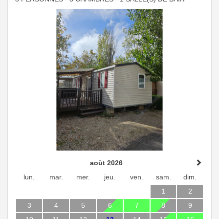
août 2026
lun.
mar.
mer.
jeu.
ven.
sam.
dim.
1
2
3
4
5
6
7
8
9