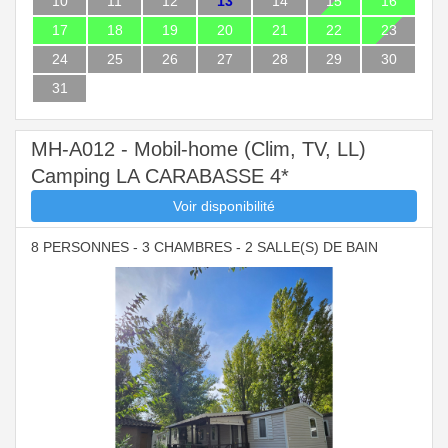
10
11
12
13
14
15
16
17
18
19
20
21
22
23
24
25
26
27
28
29
30
31
MH-A012 - Mobil-home (Clim, TV, LL)
Camping LA CARABASSE 4*
Voir disponibilité
8 PERSONNES - 3 CHAMBRES - 2 SALLE(S) DE BAIN