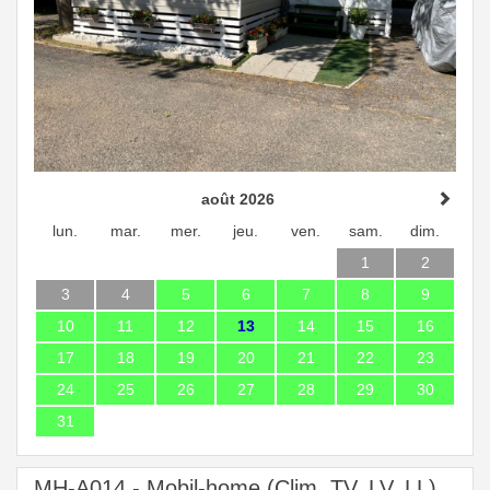
août 2026
lun.
mar.
mer.
jeu.
ven.
sam.
dim.
1
2
3
4
5
6
7
8
9
10
11
12
13
14
15
16
17
18
19
20
21
22
23
24
25
26
27
28
29
30
31
MH-A014 - Mobil-home (Clim, TV, LV, LL)