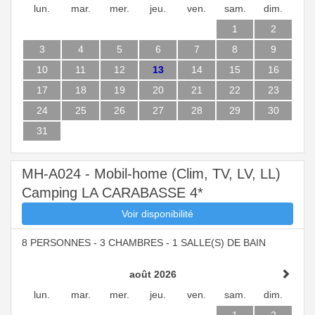
lun.
mar.
mer.
jeu.
ven.
sam.
dim.
1
2
3
4
5
6
7
8
9
10
11
12
13
14
15
16
17
18
19
20
21
22
23
24
25
26
27
28
29
30
31
MH-A024 - Mobil-home (Clim, TV, LV, LL)
Camping LA CARABASSE 4*
Voir disponibilité
8 PERSONNES - 3 CHAMBRES - 1 SALLE(S) DE BAIN
août 2026
lun.
mar.
mer.
jeu.
ven.
sam.
dim.
1
2