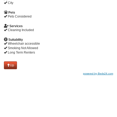
City
Pets
Pets Considered
Services
Cleaning Included
Suitability
Wheelchair accessible
Smoking Not Allowed
Long Term Renters
Up
powered by Beds24.com