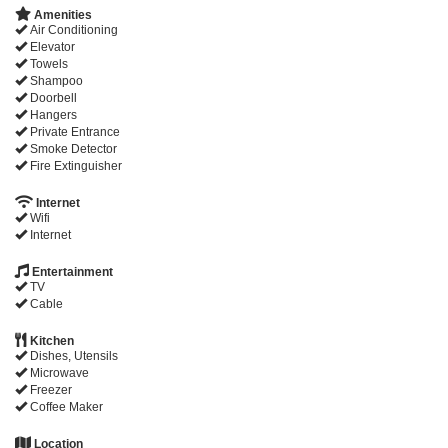
Amenities
Air Conditioning
Elevator
Towels
Shampoo
Doorbell
Hangers
Private Entrance
Smoke Detector
Fire Extinguisher
Internet
Wifi
Internet
Entertainment
TV
Cable
Kitchen
Dishes, Utensils
Microwave
Freezer
Coffee Maker
Location