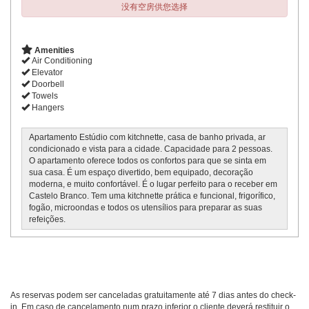
没有空房供您选择
Amenities
Air Conditioning
Elevator
Doorbell
Towels
Hangers
Apartamento Estúdio com kitchnette, casa de banho privada, ar
condicionado e vista para a cidade. Capacidade para 2 pessoas.
O apartamento oferece todos os confortos para que se sinta em
sua casa. É um espaço divertido, bem equipado, decoração
moderna, e muito confortável. É o lugar perfeito para o receber em
Castelo Branco. Tem uma kitchnette prática e funcional, frigorífico,
fogão, microondas e todos os utensílios para preparar as suas
refeições.
As reservas podem ser canceladas gratuitamente até 7 dias antes do check-
in. Em caso de cancelamento num prazo inferior o cliente deverá restituir o