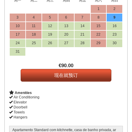
周一
周二
周三
周四
周五
周六
周日
1
2
3
4
5
6
7
8
9
10
11
12
13
14
15
16
17
18
19
20
21
22
23
24
25
26
27
28
29
30
31
€
90
.00
Amenities
Air Conditioning
Elevator
Doorbell
Towels
Hangers
Apartamento Standard com kitchnette, casa de banho privada, ar