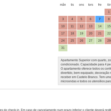
mån
tis
ons
tors
fre
lör
1
3
4
5
6
7
8
10
11
12
13
14
15
17
18
19
20
21
22
24
25
26
27
28
29
31
Apartamento Superior com quarto, zon
condicionado. Capacidade para 4 pe
O apartamento oferece todos os conf
divertido, bem equipado, decoração m
receber em Castelo Branco. Tem uma kit
microondas e todos os utensílios par
 do check-in. Em caso de cancelamento num prazo inferior o cliente deverá restituir