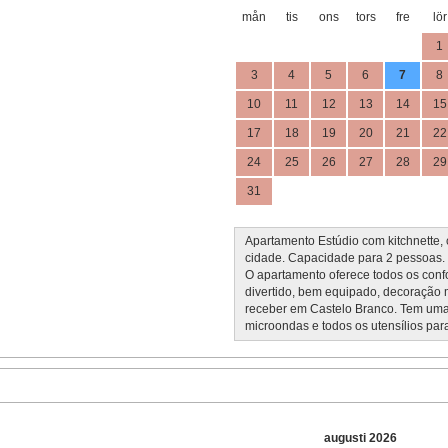
mån
tis
ons
tors
fre
lör
1
3
4
5
6
7
8
10
11
12
13
14
15
17
18
19
20
21
22
24
25
26
27
28
29
31
Apartamento Estúdio com kitchnette, 
cidade. Capacidade para 2 pessoas.
O apartamento oferece todos os conf
divertido, bem equipado, decoração m
receber em Castelo Branco. Tem uma kit
microondas e todos os utensílios par
augusti 2026