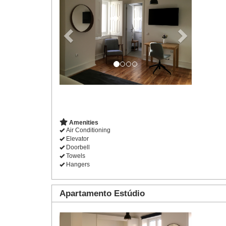
Amenities
Air Conditioning
Elevator
Doorbell
Towels
Hangers
Apartamento Estúdio
Previous
Next