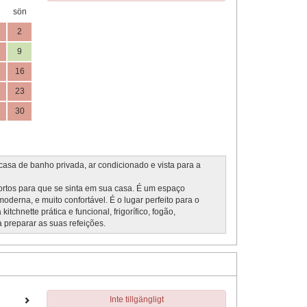
sön
2
9
16
23
30
casa de banho privada, ar condicionado e vista para a
ortos para que se sinta em sua casa. É um espaço
oderna, e muito confortável. É o lugar perfeito para o
chnette prática e funcional, frigorífico, fogão,
a preparar as suas refeições.
Inte tillgängligt