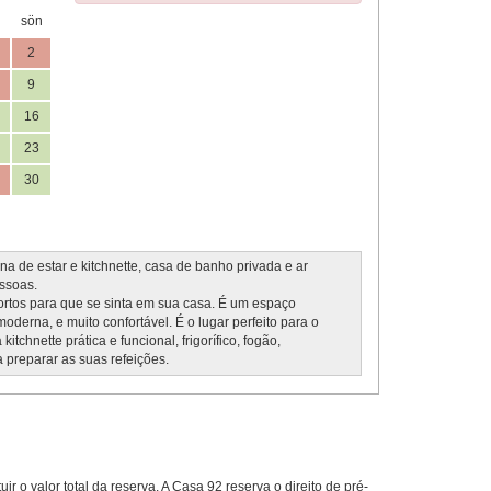
sön
2
9
16
23
30
a de estar e kitchnette, casa de banho privada e ar
ssoas.
ortos para que se sinta em sua casa. É um espaço
oderna, e muito confortável. É o lugar perfeito para o
chnette prática e funcional, frigorífico, fogão,
a preparar as suas refeições.
 o valor total da reserva. A Casa 92 reserva o direito de pré-