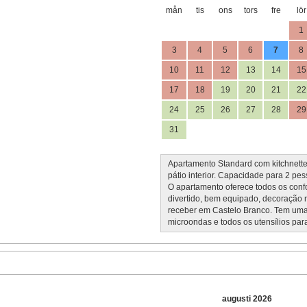
mån
tis
ons
tors
fre
lör
1
3
4
5
6
7
8
10
11
12
13
14
15
17
18
19
20
21
22
24
25
26
27
28
29
31
Apartamento Standard com kitchnette,
pátio interior. Capacidade para 2 pes
O apartamento oferece todos os conf
divertido, bem equipado, decoração m
receber em Castelo Branco. Tem uma kit
microondas e todos os utensílios par
augusti 2026