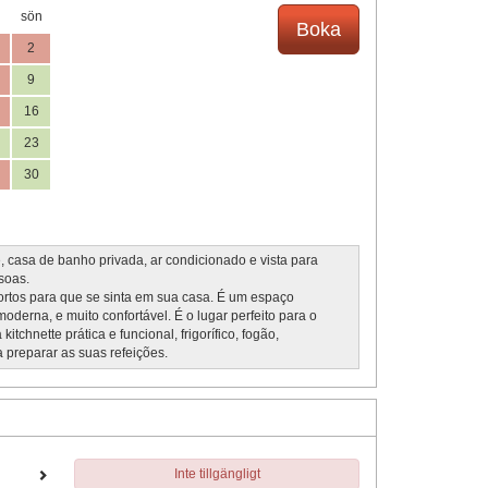
sön
2
9
16
23
30
 casa de banho privada, ar condicionado e vista para
soas.
ortos para que se sinta em sua casa. É um espaço
oderna, e muito confortável. É o lugar perfeito para o
chnette prática e funcional, frigorífico, fogão,
a preparar as suas refeições.
Inte tillgängligt