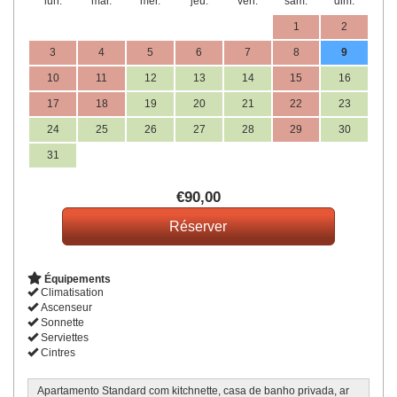
lun.
mar.
mer.
jeu.
ven.
sam.
dim.
1
2
3
4
5
6
7
8
9
10
11
12
13
14
15
16
17
18
19
20
21
22
23
24
25
26
27
28
29
30
31
€
90
,00
Équipements
Climatisation
Ascenseur
Sonnette
Serviettes
Cintres
Apartamento Standard com kitchnette, casa de banho privada, ar