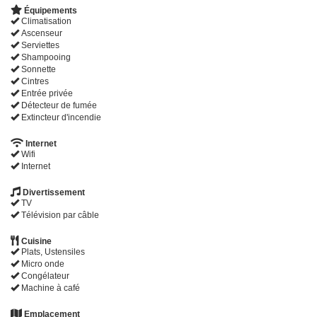
Équipements
Climatisation
Ascenseur
Serviettes
Shampooing
Sonnette
Cintres
Entrée privée
Détecteur de fumée
Extincteur d'incendie
Internet
Wifi
Internet
Divertissement
TV
Télévision par câble
Cuisine
Plats, Ustensiles
Micro onde
Congélateur
Machine à café
Emplacement