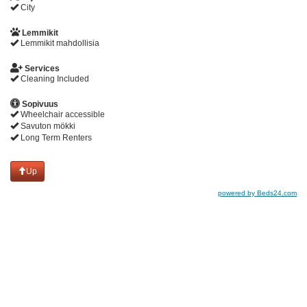
City
Lemmikit
Lemmikit mahdollisia
Services
Cleaning Included
Sopivuus
Wheelchair accessible
Savuton mökki
Long Term Renters
Up
powered by Beds24.com