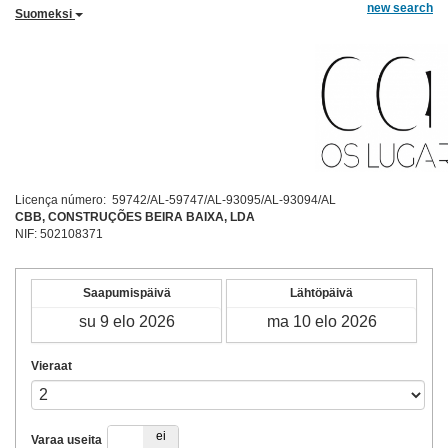
new search
Suomeksi
Licença número: 59742/AL-59747/AL-93095/AL-93094/AL
CBB, CONSTRUÇÕES BEIRA BAIXA, LDA
NIF: 502108371
Saapumispäivä
Lähtöpäivä
Vieraat
kyllä
ei
Varaa useita