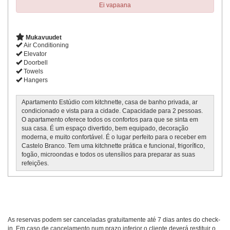
Ei vapaana
Mukavuudet
Air Conditioning
Elevator
Doorbell
Towels
Hangers
Apartamento Estúdio com kitchnette, casa de banho privada, ar
condicionado e vista para a cidade. Capacidade para 2 pessoas.
O apartamento oferece todos os confortos para que se sinta em
sua casa. É um espaço divertido, bem equipado, decoração
moderna, e muito confortável. É o lugar perfeito para o receber em
Castelo Branco. Tem uma kitchnette prática e funcional, frigorífico,
fogão, microondas e todos os utensílios para preparar as suas
refeições.
As reservas podem ser canceladas gratuitamente até 7 dias antes do check-
in. Em caso de cancelamento num prazo inferior o cliente deverá restituir o