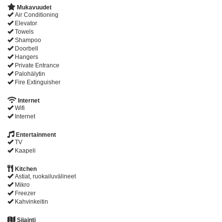
Mukavuudet
Air Conditioning
Elevator
Towels
Shampoo
Doorbell
Hangers
Private Entrance
Palohälytin
Fire Extinguisher
Internet
Wifi
Internet
Entertainment
TV
Kaapeli
Kitchen
Astiat, ruokailuvälineet
Mikro
Freezer
Kahvinkeitin
Sijainti